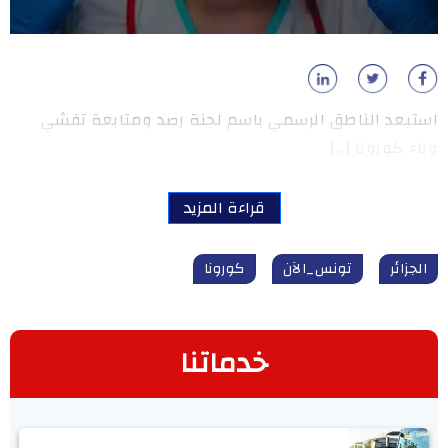
استبعد الناطق الرسمي باسم لجنة رصد ومتابعة تفشي
وباء كورونا […]
قراءة المزيد
الجزائر
تونس_الآن
كورونا
خدماتنا