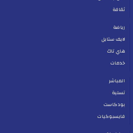
ثقافة
رياضة
لايف ستايل
هاي تاك
خدمات
المباشر
تسلية
بودكاست
فايسبوكيات