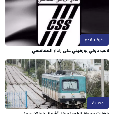
كرة القدم
لاعب دولي بوركيني على رادار الصفاقسي
وطنية
فضلات محطة الكرم تعرقل أشغال خط "ت.ج.م"