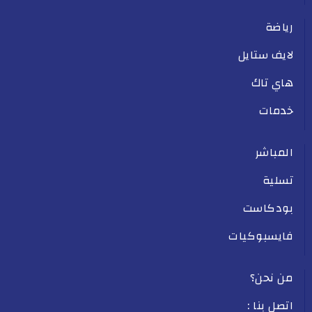
رياضة
لايف ستايل
هاي تاك
خدمات
المباشر
تسلية
بودكاست
فايسبوكيات
من نحن؟
اتصل بنا :