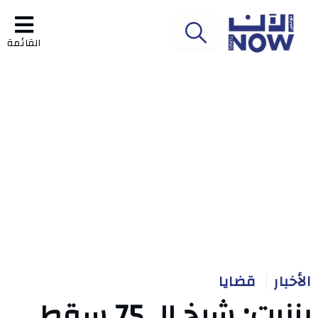
القائمة
الأخبار
قضايا
بنزرت: شيخ الـ 75 سقط