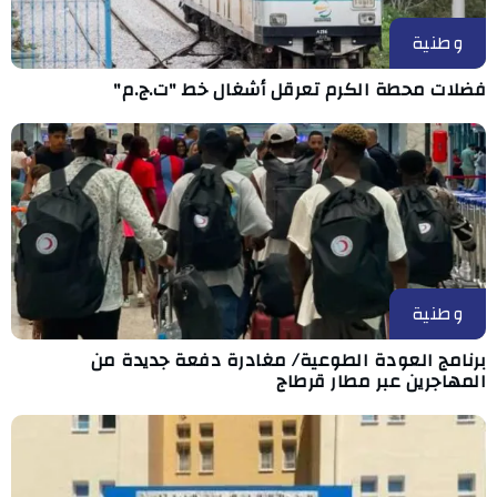
وطنية
فضلات محطة الكرم تعرقل أشغال خط "ت.ج.م"
وطنية
برنامج العودة الطوعية/ مغادرة دفعة جديدة من
المهاجرين عبر مطار قرطاج