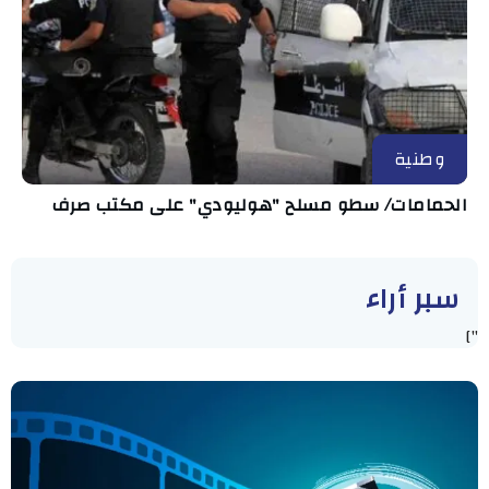
وطنية
الحمامات/ سطو مسلح "هوليودي" على مكتب صرف
سبر أراء
"]