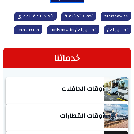
tunisnow.tn
أخطاء تحكيمية
اتحاد الكرة المصري
تونس_الآن
تونس_الآن tunisnow.tn
منتخب مصر
خدماتنا
أوقات الحافلات
أوقات القطارات