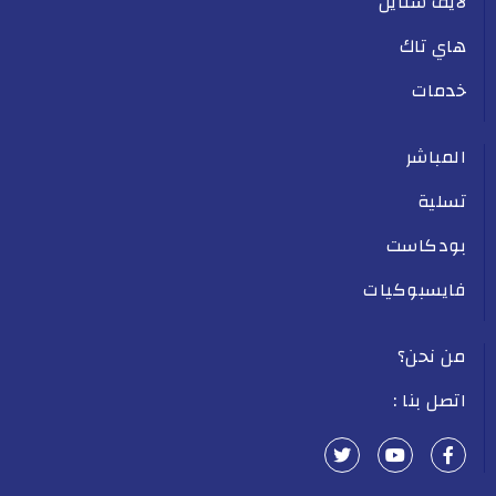
لايف ستايل
هاي تاك
خدمات
المباشر
تسلية
بودكاست
فايسبوكيات
من نحن؟
اتصل بنا :