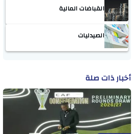
القباضات المالية
الصيدليات
أخبار ذات صلة