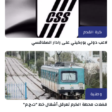
كرة القدم
لاعب دولي بوركيني على رادار الصفاقسي
وطنية
فضلات محطة الكرم تعرقل أشغال خط "ت.ج.م"