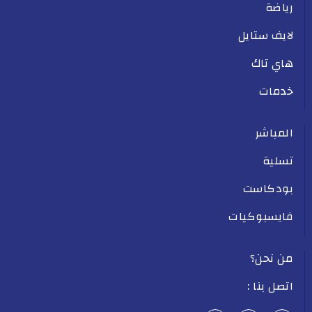
رياضة
لايف ستايل
هاي تاك
خدمات
المباشر
تسلية
بودكاست
فايسبوكيات
من نحن؟
اتصل بنا :