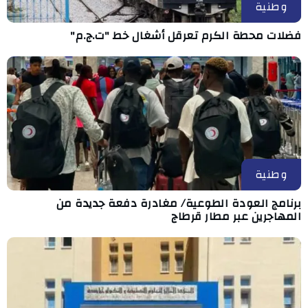
وطنية
فضلات محطة الكرم تعرقل أشغال خط "ت.ج.م"
وطنية
برنامج العودة الطوعية/ مغادرة دفعة جديدة من
المهاجرين عبر مطار قرطاج