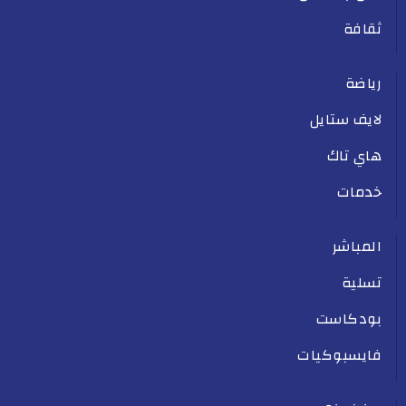
ثقافة
رياضة
لايف ستايل
هاي تاك
خدمات
المباشر
تسلية
بودكاست
فايسبوكيات