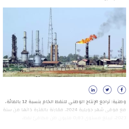
وطنية: تراجع الإنتاج الوطني للنفط الخام بنسبة 12 بالمائة،
مع موفى شهر جويلية 2024، مقارنة بالفترة ذاتها من سنة
2023، ليبلغ مستوى 83ر0 مليون طن مكافئ نفط،