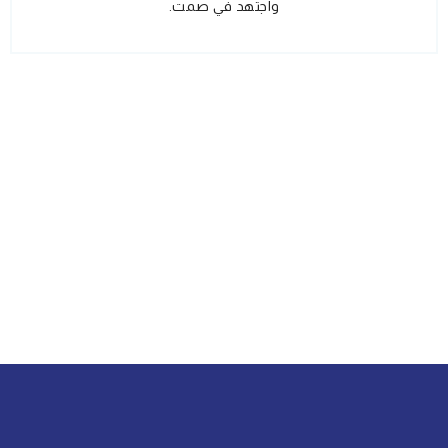
واجتهد في صمت.