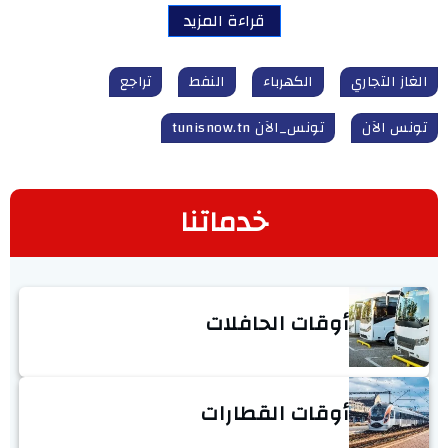
قراءة المزيد
الغاز التجاري
الكهرباء
النفط
تراجع
تونس الآن
تونس_الآن tunisnow.tn
خدماتنا
أوقات الحافلات
أوقات القطارات