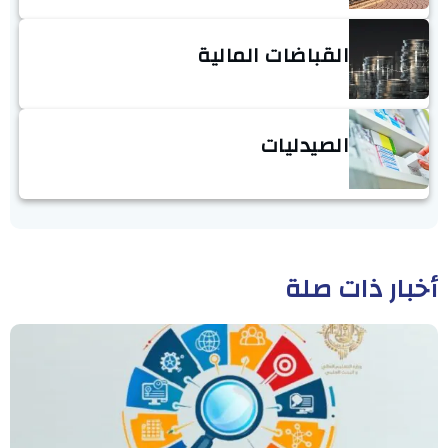
القباضات المالية
الصيدليات
أخبار ذات صلة