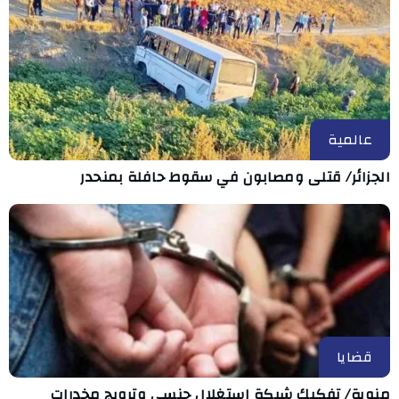
عالمية
الجزائر/ قتلى ومصابون في سقوط حافلة بمنحدر
قضايا
منوبة/ تفكيك شبكة استغلال جنسي وترويج مخدرات