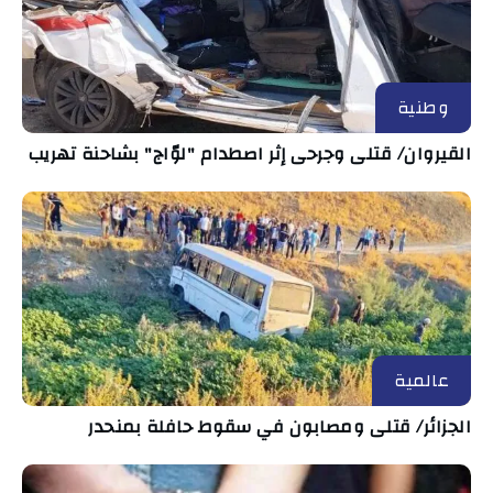
وطنية
القيروان/ قتلى وجرحى إثر اصطدام "لوّاج" بشاحنة تهريب
عالمية
الجزائر/ قتلى ومصابون في سقوط حافلة بمنحدر