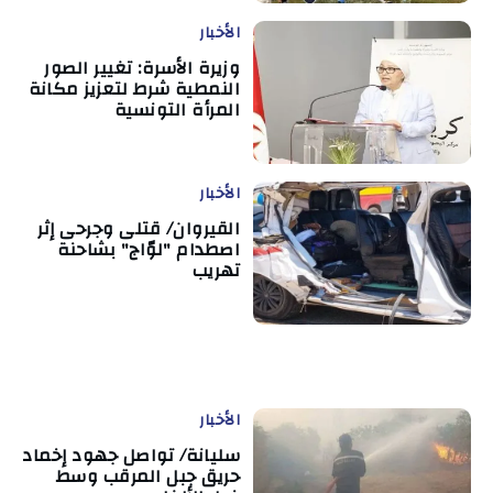
الأخبار
وزيرة الأسرة: تغيير الصور
النمطية شرط لتعزيز مكانة
المرأة التونسية
الأخبار
القيروان/ قتلى وجرحى إثر
اصطدام "لوّاج" بشاحنة
تهريب
الأخبار
سليانة/ تواصل جهود إخماد
حريق جبل المرقب وسط