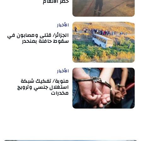
خطر الألغام
الأخبار
الجزائر/ قتلى ومصابون في
سقوط حافلة بمنحدر
الأخبار
منوبة/ تفكيك شبكة
استغلال جنسي وترويج
مخدرات