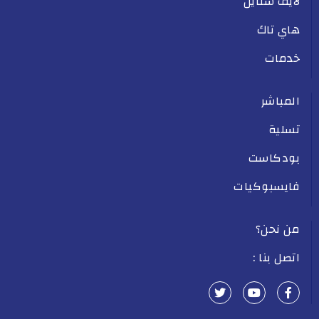
لايف ستايل
هاي تاك
خدمات
المباشر
تسلية
بودكاست
فايسبوكيات
من نحن؟
اتصل بنا :