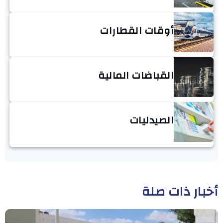
أوقات القطارات
القباضات المالية
الصيدليات
أخبار ذات صلة