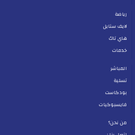
رياضة
لايف ستايل
هاي تاك
خدمات
المباشر
تسلية
بودكاست
فايسبوكيات
من نحن؟
اتصل بنا :