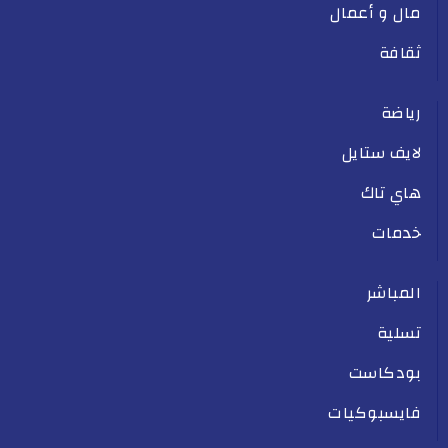
مال و أعمال
ثقافة
رياضة
لايف ستايل
هاي تاك
خدمات
المباشر
تسلية
بودكاست
فايسبوكيات