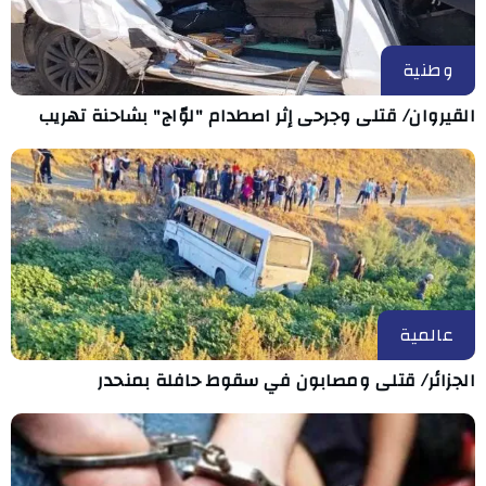
وطنية
القيروان/ قتلى وجرحى إثر اصطدام "لوّاج" بشاحنة تهريب
عالمية
الجزائر/ قتلى ومصابون في سقوط حافلة بمنحدر