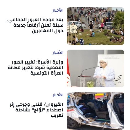
الأخبار
بعد موجة العبور الجماعي..
سبتة تعلن أرقاماً جديدة
حول المهاجرين
الأخبار
وزيرة الأسرة: تغيير الصور
النمطية شرط لتعزيز مكانة
المرأة التونسية
الأخبار
القيروان/ قتلى وجرحى إثر
اصطدام "لوّاج" بشاحنة
تهريب