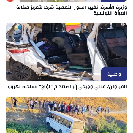
وزيرة الأسرة: تغيير الصور النمطية شرط لتعزيز مكانة
المرأة التونسية
وطنية
القيروان/ قتلى وجرحى إثر اصطدام "لوّاج" بشاحنة تهريب