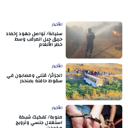
الأخبار
سليانة/ تواصل جهود إخماد
حريق جبل المرقب وسط
خطر الألغام
الأخبار
الجزائر/ قتلى ومصابون في
سقوط حافلة بمنحدر
الأخبار
منوبة/ تفكيك شبكة
استغلال جنسي وترويج
مخدرات