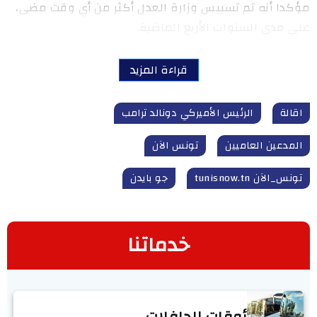
مؤكدا أنه تم تسييس وزارة العدل أكثر من أي وقت مضى،
على مدى السنوات الأربع الماضية.
قراءة المزيد
اقالة
الرئيس الأميركي دونالد ترامب
المدعين العاميين
تونس الآن
تونس_الآن tunisnow.tn
جو بايدن
خدماتنا
أوقات الحافلات