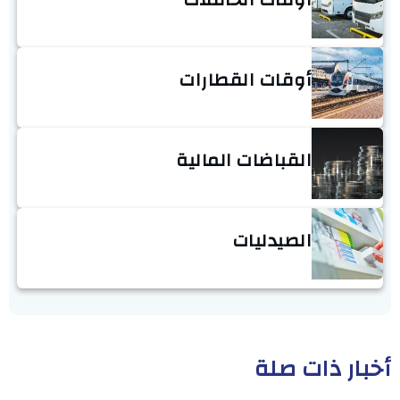
أوقات القطارات
القباضات المالية
الصيدليات
أخبار ذات صلة