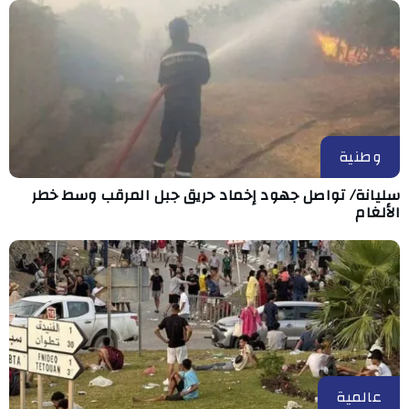
وطنية
سليانة/ تواصل جهود إخماد حريق جبل المرقب وسط خطر
الألغام
عالمية