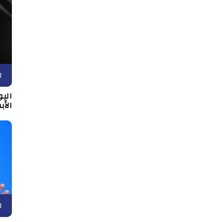
ا
الي
الأب
ا