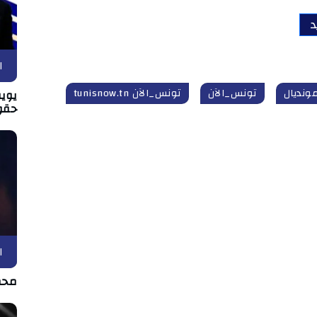
د
ا
ونديال
تونس_الآن
تونس_الآن tunisnow.tn
يويف
حقو
ا
محم