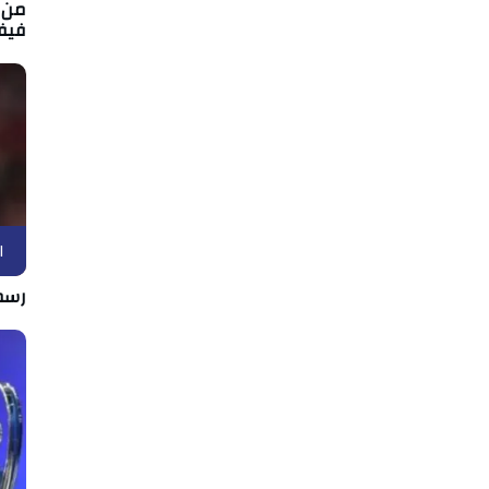
من ا
فيف
ا
رسمي