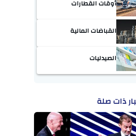
أوقات القطارات
القباضات المالية
الصيدليات
ار ذات صلة