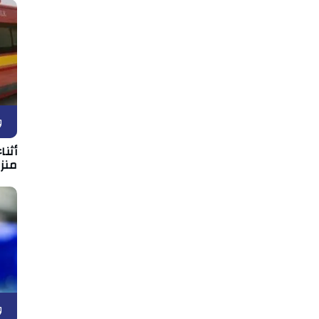
و
أثن
منزل
و