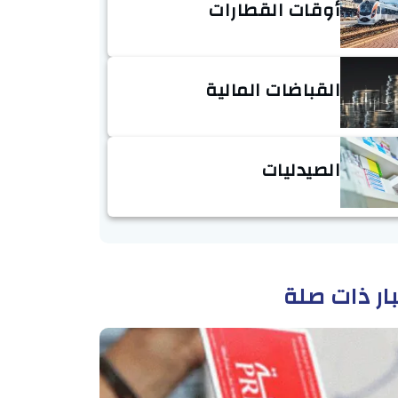
أوقات القطارات
القباضات المالية
الصيدليات
ار ذات صلة