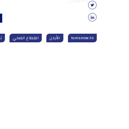
والأمصال.
tunisnow.tn
الأردن
القطاع الصحي
ت