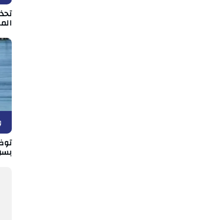
تحذي
الم
و
توض
بسو