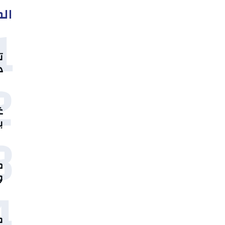
الم
1
ت
د
2
غ
ب
3
م
و
4