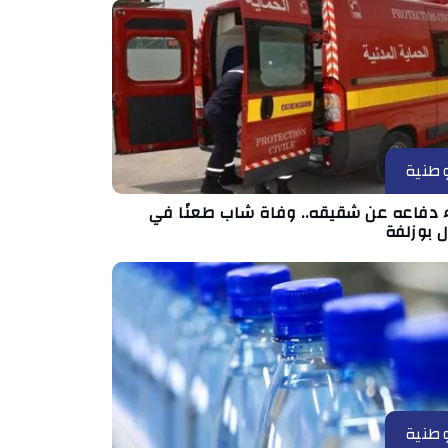
طنية
اء دفاعه عن شقيقه.. وفاة شاب طعنًا في
 بوزلفة
طنية