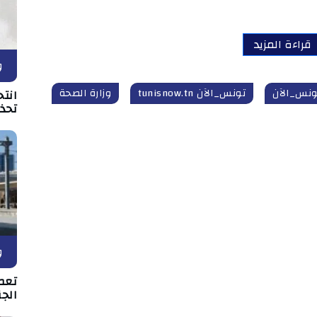
قراءة المزيد
و
ونس_الآن
تونس_الآن tunisnow.tn
وزارة الصحة
انتح
تحذي
و
تعط
الجن