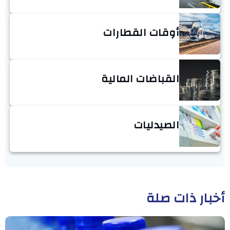
أوقات القطارات
القباضات المالية
الصيدليات
أخبار ذات صلة