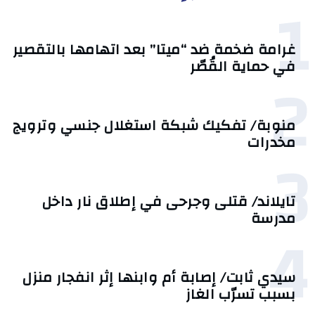
1
غرامة ضخمة ضد “ميتا” بعد اتهامها بالتقصير
في حماية القُصّر
2
منوبة/ تفكيك شبكة استغلال جنسي وترويج
مخدرات
3
تايلاند/ قتلى وجرحى في إطلاق نار داخل
مدرسة
4
سيدي ثابت/ إصابة أم وابنها إثر انفجار منزل
بسبب تسرّب الغاز