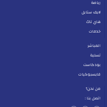
رياضة
لايف ستايل
هاي تاك
خدمات
المباشر
تسلية
بودكاست
فايسبوكيات
من نحن؟
اتصل بنا :