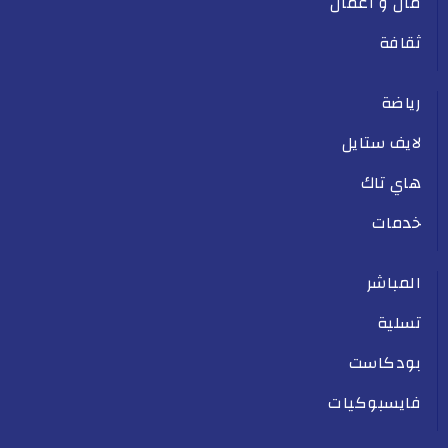
مال و أعمال
ثقافة
رياضة
لايف ستايل
هاي تاك
خدمات
المباشر
تسلية
بودكاست
فايسبوكيات