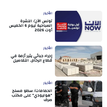
الأخبار
تونس الآن/ النشرة
الصباحية ليوم 6 الخميس
أوت 2026
الأخبار
إجراء جبائي يثير أزمة في
قطاع الرخام.. التفاصيل
الأخبار
الحمامات/ سطو مسلح
"هوليودي" على مكتب
صرف