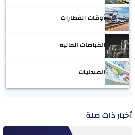
أوقات القطارات
القباضات المالية
الصيدليات
أخبار ذات صلة