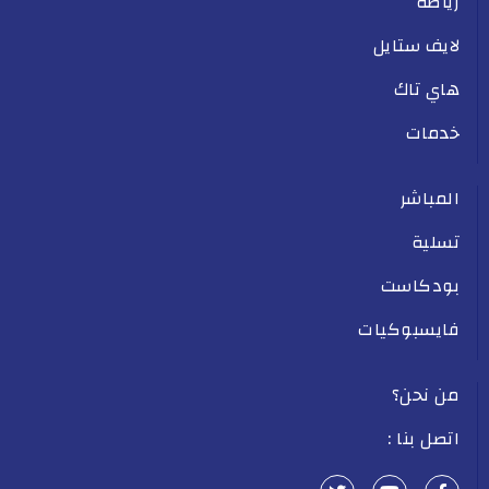
رياضة
لايف ستايل
هاي تاك
خدمات
المباشر
تسلية
بودكاست
فايسبوكيات
من نحن؟
اتصل بنا :