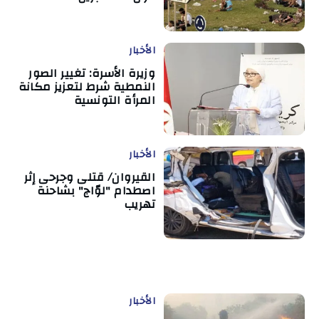
الأخبار
وزيرة الأسرة: تغيير الصور
النمطية شرط لتعزيز مكانة
المرأة التونسية
الأخبار
القيروان/ قتلى وجرحى إثر
اصطدام "لوّاج" بشاحنة
تهريب
الأخبار