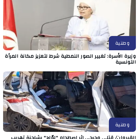
وطنية
وزيرة الأسرة: تغيير الصور النمطية شرط لتعزيز مكانة المرأة
التونسية
وطنية
القيروان/ قتلى وجرحى إثر اصطدام "لوّاج" بشاحنة تهريب