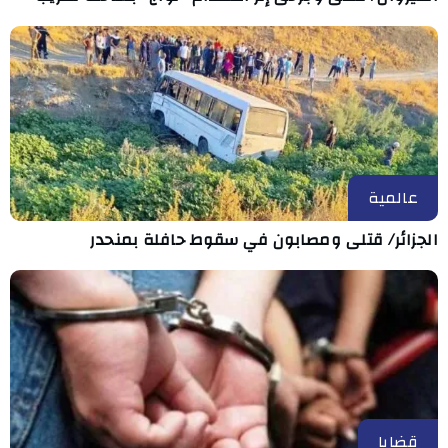
عالمية
الجزائر/ قتلى ومصابون في سقوط حافلة بمنحدر
قضايا