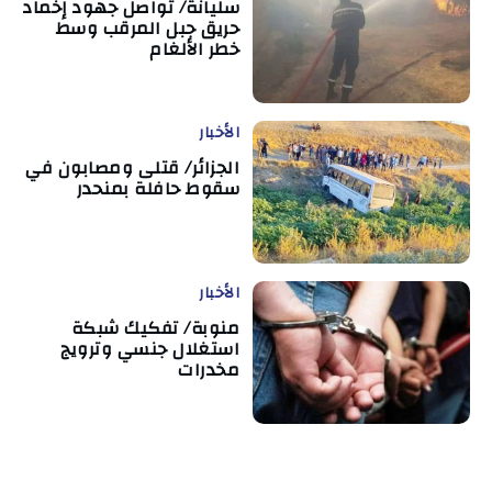
سليانة/ تواصل جهود إخماد
حريق جبل المرقب وسط
خطر الألغام
الأخبار
الجزائر/ قتلى ومصابون في
سقوط حافلة بمنحدر
الأخبار
منوبة/ تفكيك شبكة
استغلال جنسي وترويج
مخدرات