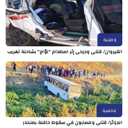
وطنية
القيروان/ قتلى وجرحى إثر اصطدام "لوّاج" بشاحنة تهريب
عالمية
الجزائر/ قتلى ومصابون في سقوط حافلة بمنحدر