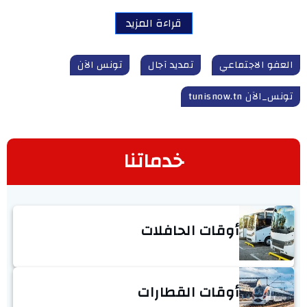
قراءة المزيد
العفو الاجتماعي
تمديد آجال
تونس الآن
تونس_الآن tunisnow.tn
خدماتنا
أوقات الحافلات
أوقات القطارات