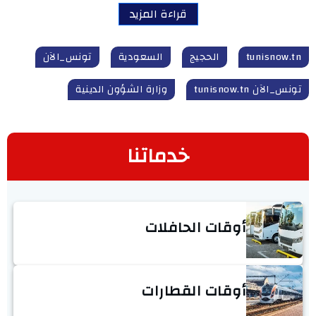
قراءة المزيد
tunisnow.tn
الحجيج
السعودية
تونس_الآن
تونس_الآن tunisnow.tn
وزارة الشؤون الدينية
خدماتنا
أوقات الحافلات
أوقات القطارات