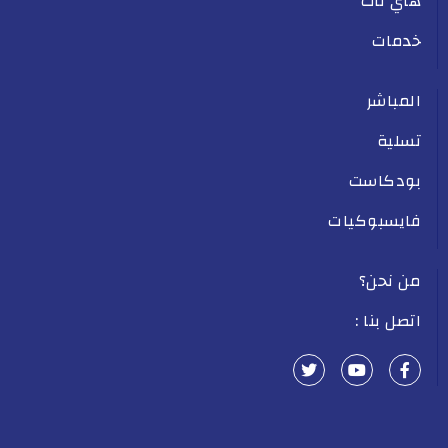
هاي تاك
خدمات
المباشر
تسلية
بودكاست
فايسبوكيات
من نحن؟
اتصل بنا :