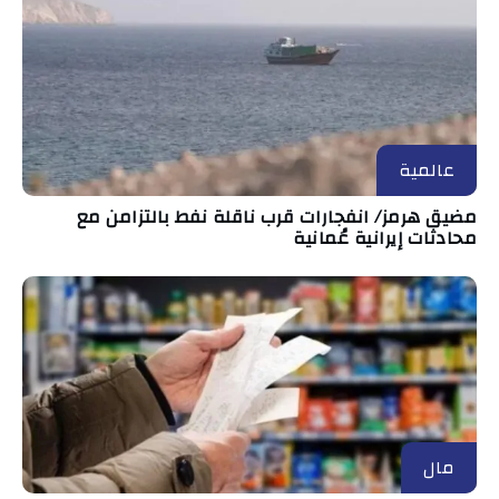
عالمية
مضيق هرمز/ انفجارات قرب ناقلة نفط بالتزامن مع
محادثات إيرانية عُمانية
مال