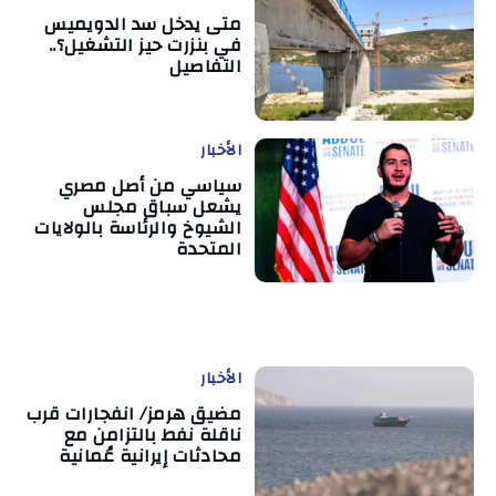
متى يدخل سد الدويميس
في بنزرت حيز التشغيل؟..
التفاصيل
الأخبار
سياسي من أصل مصري
يشعل سباق مجلس
الشيوخ والرئاسة بالولايات
المتحدة
الأخبار
مضيق هرمز/ انفجارات قرب
ناقلة نفط بالتزامن مع
محادثات إيرانية عُمانية