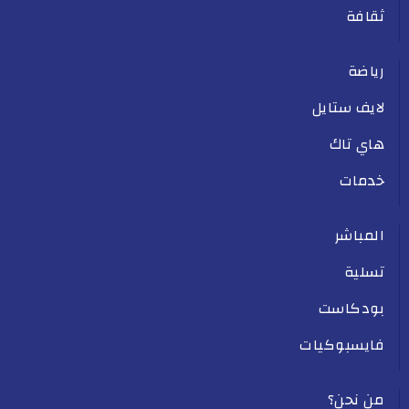
ثقافة
رياضة
لايف ستايل
هاي تاك
خدمات
المباشر
تسلية
بودكاست
فايسبوكيات
من نحن؟