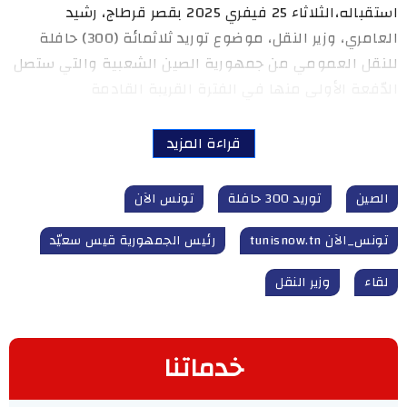
استقباله،الثلاثاء 25 فيفري 2025 بقصر قرطاج، رشيد
العامري، وزير النقل، موضوع توريد ثلاثمائة (300) حافلة
للنقل العمومي من جمهورية الصين الشعبية والتي ستصل
الدّفعة الأولى منها في الفترة القريبة القادمة
قراءة المزيد
الصين
توريد 300 حافلة
تونس الآن
تونس_الآن tunisnow.tn
رئيس الجمهورية قيس سعيّد
لقاء
وزير النقل
خدماتنا