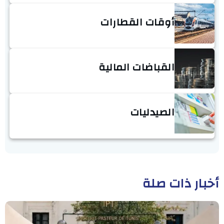
أوقات القطارات
القباضات المالية
الصيدليات
أخبار ذات صلة