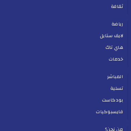
ثقافة
رياضة
لايف ستايل
هاي تاك
خدمات
المباشر
تسلية
بودكاست
فايسبوكيات
من نحن؟