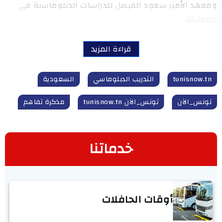
ومعهد الأمير سعود الفيصل للدراسات الدبلوماسية في
المملكة.
قراءة المزيد
tunisnow.tn
التدريب الدبلوماسي
السعودية
تونس_الآن
تونس_الآن tunisnow.tn
مذكرة تفاهم
خدماتنا
أوقات الحافلات