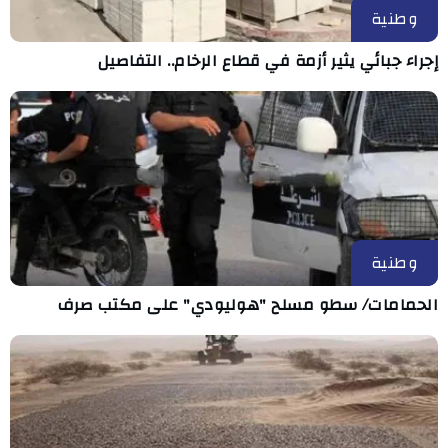
وطنية
إجراء جبائي يثير أزمة في قطاع الرخام.. التفاصيل
وطنية
الحمامات/ سطو مسلح "هوليودي" على مكتب صرف