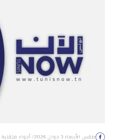
طقس الأربعاء 3 جوان 2026/ أجواء متقلبة بعد الظهر بطاقات […]