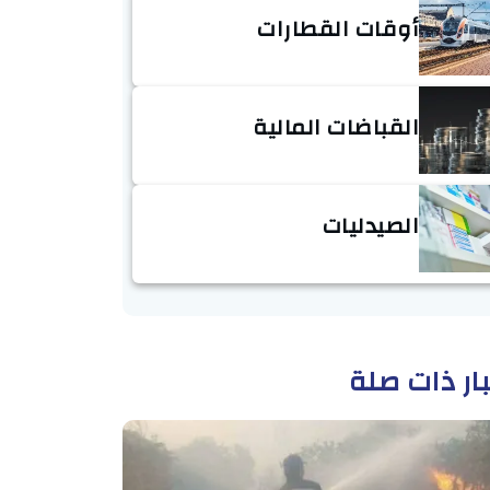
أوقات القطارات
القباضات المالية
الصيدليات
ار ذات صلة