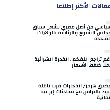
قالات الأكثر إطلاعا
ياسي من أصل مصري يشعل سباق
جلس الشيوخ والرئاسة بالولايات
لمتحدة
غم تراجع التضخم.. القدرة الشرائية
حت ضغط الأسعار
ضيق هرمز/ انفجارات قرب ناقلة
فط بالتزامن مع محادثات إيرانية
ُمانية