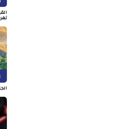
و
القي
تهر
ع
الج