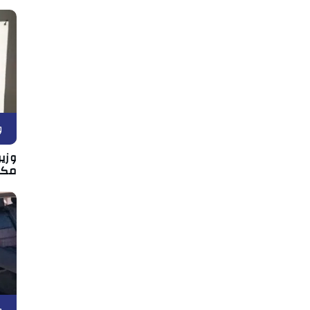
و
وزير
مكان