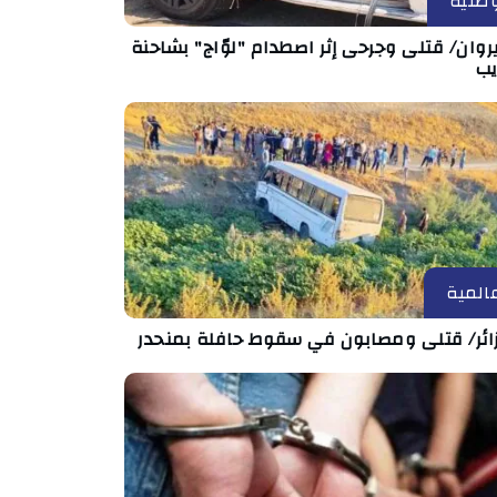
طنية
روان/ قتلى وجرحى إثر اصطدام "لوّاج" بشاحنة
يب
المية
زائر/ قتلى ومصابون في سقوط حافلة بمنحدر