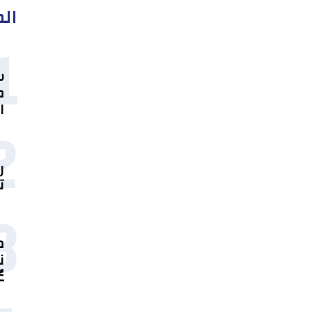
الم
1
س
م
ا
2
ر
ت
3
م
ن
ع