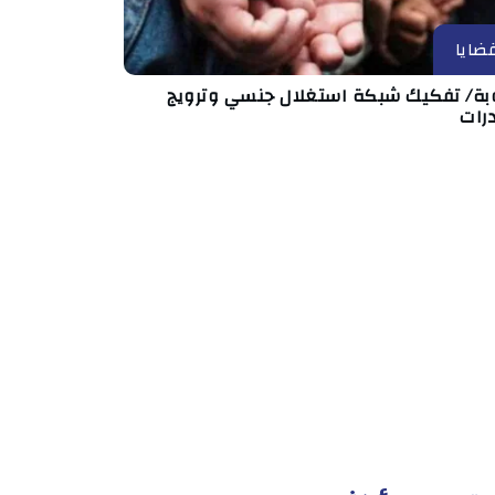
ضايا
بة/ تفكيك شبكة استغلال جنسي وترويج
رات