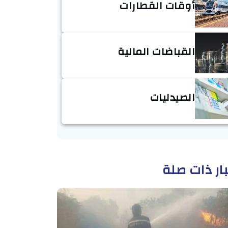
أوقات القطارات
القباضات المالية
الصيدليات
ار ذات صلة