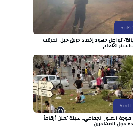
طنية
انة/ تواصل جهود إخماد حريق جبل المرقب
 خطر الألغام
المية
موجة العبور الجماعي.. سبتة تعلن أرقاماً
دة حول المهاجرين