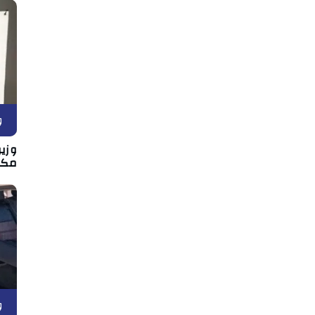
و
وزير
مكان
و