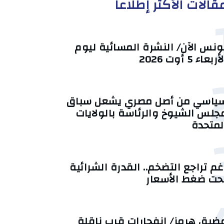
قالات الأكثر إطلاعا
ونس الآن/ النشرة المسائية ليوم
أربعاء 5 أوت 2026
ياسي من أصل مصري يشعل سباق
جلس الشيوخ والرئاسة بالولايات
لمتحدة
غم تراجع التضخم.. القدرة الشرائية
حت ضغط الأسعار
ضيق هرمز/ انفجارات قرب ناقلة