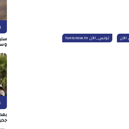
و
الآن
تونس_الآن tunisnow.tn
سلي
وسط
ع
بعد 
جدي