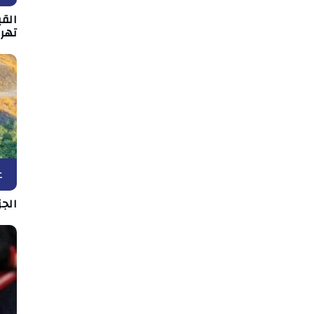
القي
تهر
ع
الج