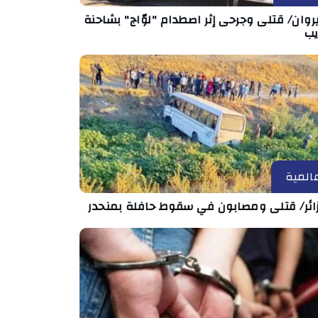
روان/ قتلى وجرحى إثر اصطدام "لوّاج" بشاحنة
يب
المية
زائر/ قتلى ومصابون في سقوط حافلة بمنحدر