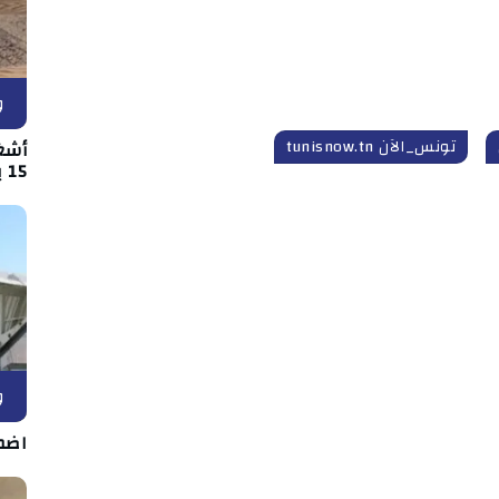
و
تونس_الآن tunisnow.tn
أشغ
15 بين قفصة والقصرين
و
اضط