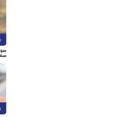
و
صور 
سما
و