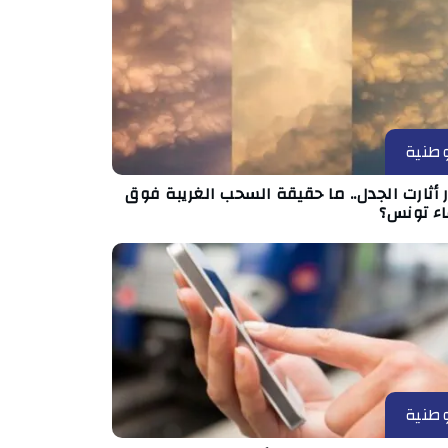
طنية
أثارت الجدل.. ما حقيقة السحب الغريبة فوق
ء تونس؟
طنية