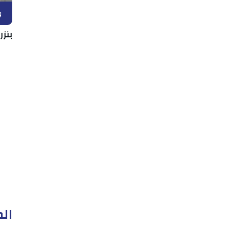
و
بنزر
الم