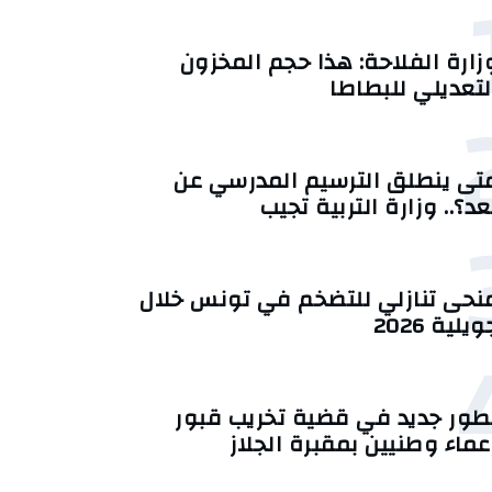
زارة الفلاحة: هذا حجم المخزون
لتعديلي للبطاطا
تى ينطلق الترسيم المدرسي عن
عد؟.. وزارة التربية تجيب
منحى تنازلي ‎للتضخم في تونس خلال
يلية 2026‎
طور جديد في قضية تخريب قبور
عماء وطنيين بمقبرة الجلاز