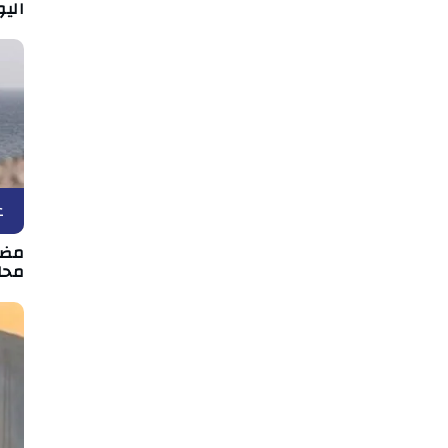
اليو
ع
مضيق
محاد