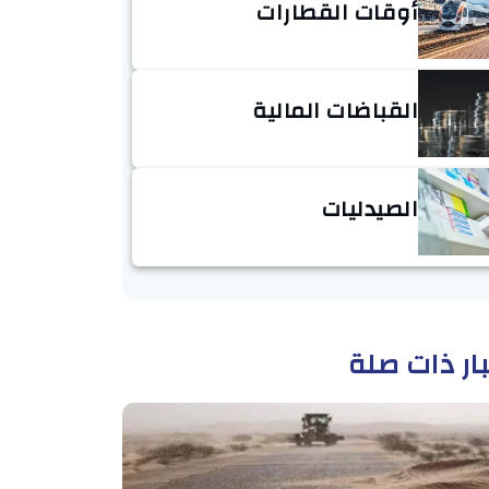
أوقات القطارات
القباضات المالية
الصيدليات
ار ذات صلة