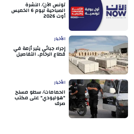
تونس الآن/ النشرة
الصباحية ليوم 6 الخميس
أوت 2026
الأخبار
إجراء جبائي يثير أزمة في
قطاع الرخام.. التفاصيل
الأخبار
الحمامات/ سطو مسلح
"هوليودي" على مكتب
صرف