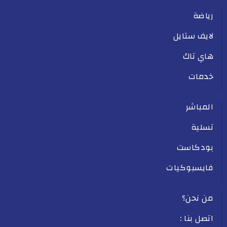
رياضة
لايف ستايل
هاي تاك
خدمات
المباشر
تسلية
بودكاست
فايسبوكيات
من نحن؟
اتصل بنا :