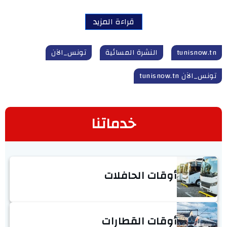
قراءة المزيد
tunisnow.tn
النشرة المسائية
تونس_الآن
تونس_الآن tunisnow.tn
خدماتنا
أوقات الحافلات
أوقات القطارات