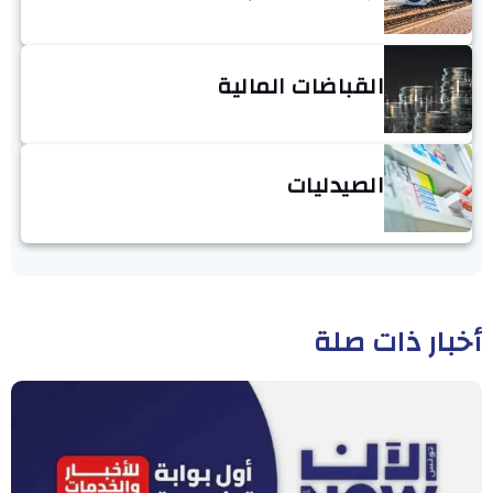
القباضات المالية
الصيدليات
أخبار ذات صلة