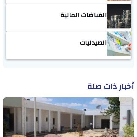
القباضات المالية
الصيدليات
أخبار ذات صلة