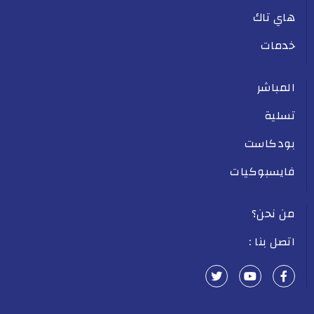
هاي تاك
خدمات
المباشر
تسلية
بودكاست
فايسبوكيات
من نحن؟
اتصل بنا :