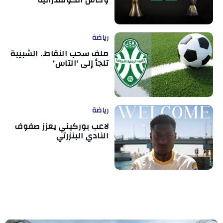
رياضة
ملف سحب النقاط.. الشبيبة
تلجأ إلى 'التاس'
رياضة
لاعب بوركيني يعزز صفوف
النادي البنزرتي