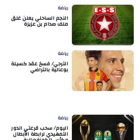
رياضة
النجم الساحلي يعلن غلق
ملف صدام بن عزيزة
رياضة
الترجي/ فسخ عقد كسيلة
بوعالية بالتراضي
رياضة
اليوم/ سحب قرعتي الدور
التمهيدي لرابطة الأبطال
وكأس الكونفدرالية