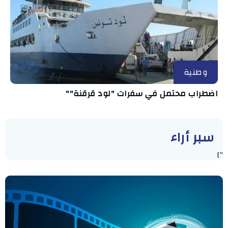
وطنية
اضطراب محتمل في سفرات "لود قرقنة""
سبر أراء
"]