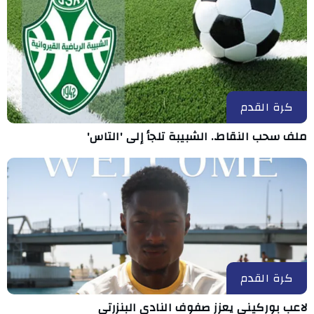
كرة القدم
ملف سحب النقاط.. الشبيبة تلجأ إلى 'التاس'
كرة القدم
لاعب بوركيني يعزز صفوف النادي البنزرتي