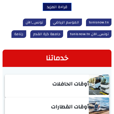
قراءة المزيد
tunisnow.tn
الموسم الرياضي
تونس_الآن
تونس_الآن tunisnow.tn
جامعة كرة القدم
رزنامة
خدماتنا
أوقات الحافلات
أوقات القطارات