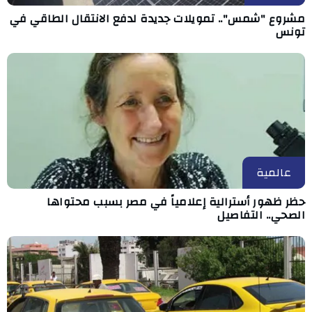
مشروع "شمس".. تمويلات جديدة لدفع الانتقال الطاقي في
تونس
عالمية
حظر ظهور أسترالية إعلامياً في مصر بسبب محتواها
الصحي.. التفاصيل