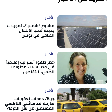
الأخبار
مشروع "شمس".. تمويلات
جديدة لدفع الانتقال
الطاقي في تونس
الأخبار
حظر ظهور أسترالية إعلامياً
في مصر بسبب محتواها
الصحي.. التفاصيل
الأخبار
جربة/ دعوات لعقوبات
صارمة ضد سائقي التاكسي
الممتنعين عن نقل الحرفاء