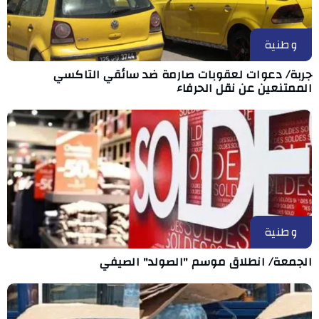
وطنية
جربة/ دعوات لعقوبات صارمة ضد سائقي التاكسي
الممتنعين عن نقل الحرفاء
وطنية
الجمعة/ انطلاق موسم "الصولد" الصيفي