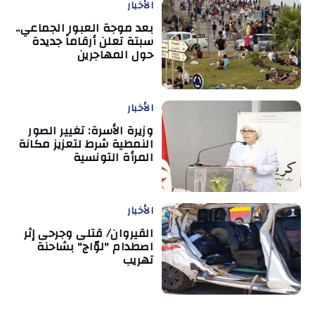
الأخبار
بعد موجة العبور الجماعي..
سبتة تعلن أرقاماً جديدة
حول المهاجرين
الأخبار
وزيرة الأسرة: تغيير الصور
النمطية شرط لتعزيز مكانة
المرأة التونسية
الأخبار
القيروان/ قتلى وجرحى إثر
اصطدام "لوّاج" بشاحنة
تهريب