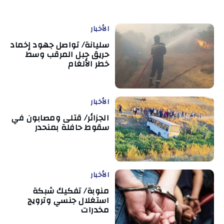
الأخبار
سليانة/ تواصل جهود إخماد
حريق جبل المرقب وسط
خطر الألغام
الأخبار
الجزائر/ قتلى ومصابون في
سقوط حافلة بمنحدر
الأخبار
منوبة/ تفكيك شبكة
استغلال جنسي وترويج
مخدرات