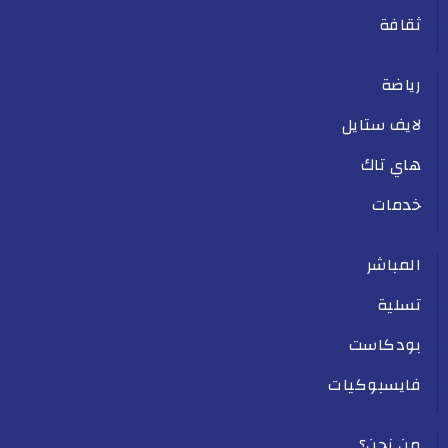
ثقافة
رياضة
لايف ستايل
هاي تاك
خدمات
المباشر
تسلية
بودكاست
فايسبوكيات
من نحن؟