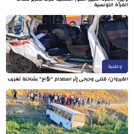
المرأة التونسية
وطنية
القيروان/ قتلى وجرحى إثر اصطدام "لوّاج" بشاحنة تهريب