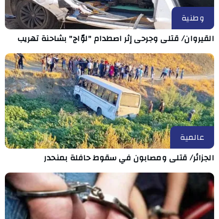
وطنية
القيروان/ قتلى وجرحى إثر اصطدام "لوّاج" بشاحنة تهريب
عالمية
الجزائر/ قتلى ومصابون في سقوط حافلة بمنحدر