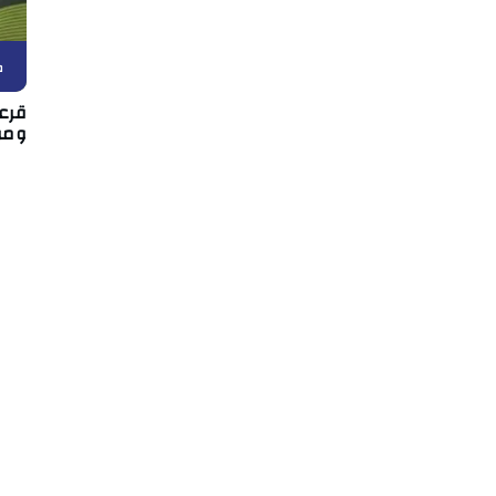
ك
قرعة
ومو