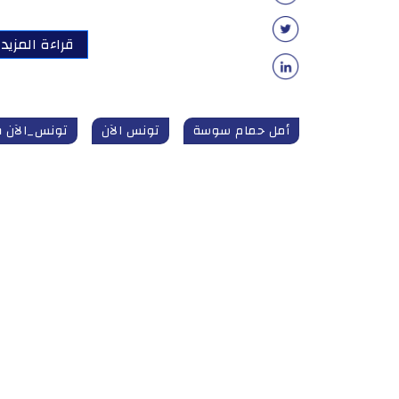
قراءة المزيد
أمل حمام سوسة
تونس الآن
تونس_الآن tunisnow.tn