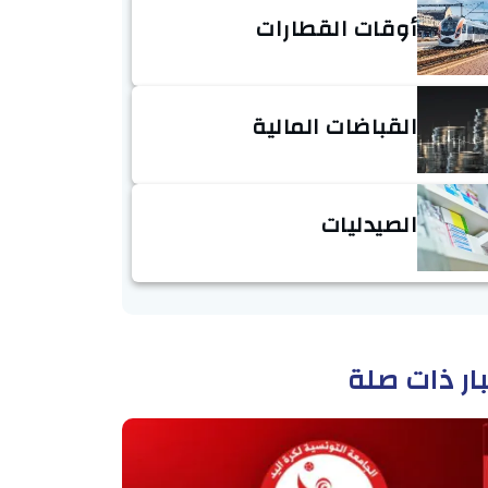
أوقات القطارات
القباضات المالية
الصيدليات
ار ذات صلة