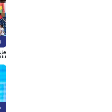
ز
هزيم
للن
ك