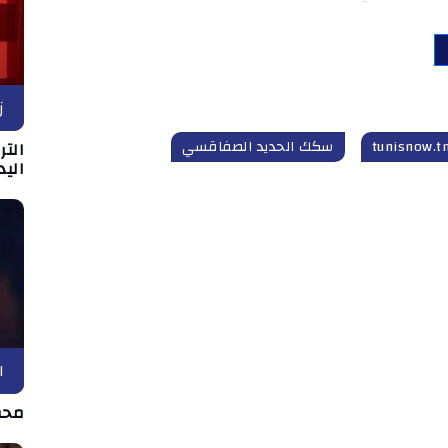
ز
سكك الحديد الصفاقسي
التر
اليد
ا
محم