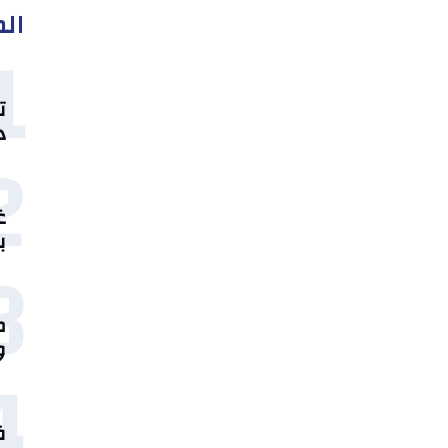
الم
1
ت
د
2
غ
ب
3
م
و
4
ق