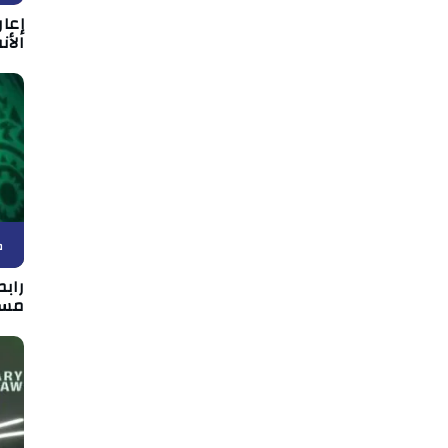
إعا
الأن
ك
رابط
مسا