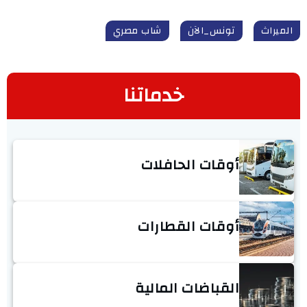
الميراث
تونس_الآن
شاب مصري
خدماتنا
أوقات الحافلات
أوقات القطارات
القباضات المالية