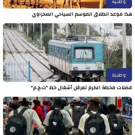
وطنية
هذا موعد انطلاق الموسم السياحي الصحراوي
وطنية
فضلات محطة الكرم تعرقل أشغال خط "ت.ج.م"