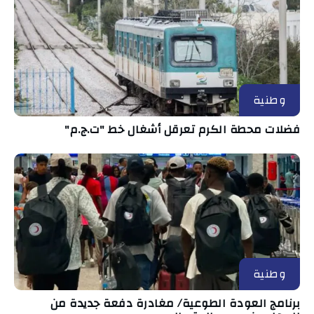
وطنية
فضلات محطة الكرم تعرقل أشغال خط "ت.ج.م"
وطنية
برنامج العودة الطوعية/ مغادرة دفعة جديدة من