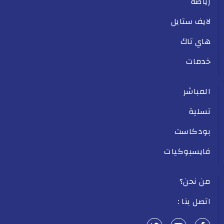
رياضة
لايف ستايل
هاي تاك
خدمات
المباشر
تسلية
بودكاست
فايسبوكيات
من نحن؟
اتصل بنا :