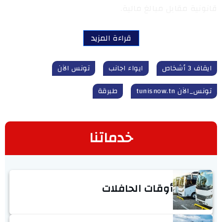
قانونية مقابل مبالغ مالية.
قراءة المزيد
ايقاف 3 أشخاص
ايواء اجانب
تونس الآن
تونس_الآن tunisnow.tn
طبرقة
خدماتنا
أوقات الحافلات