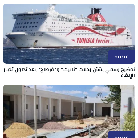
وطنية
توضيح رسمي بشأن رحلات "تانيت" و"قرطاج" بعد تداول أخبار
الإلغاء
وطنية