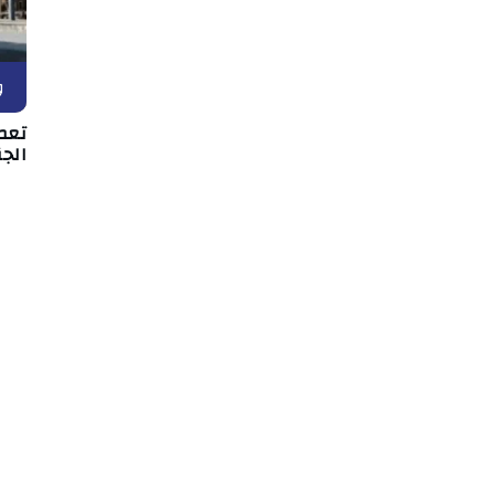
و
تعط
الجن