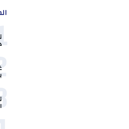
الم
1
ت
د
2
غ
ب
3
ت
ا