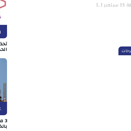
[…]
و
تحذ
الحد
رحات
ع
3 
بالخ