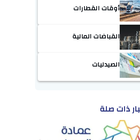
أوقات القطارات
القباضات المالية
الصيدليات
ار ذات صلة