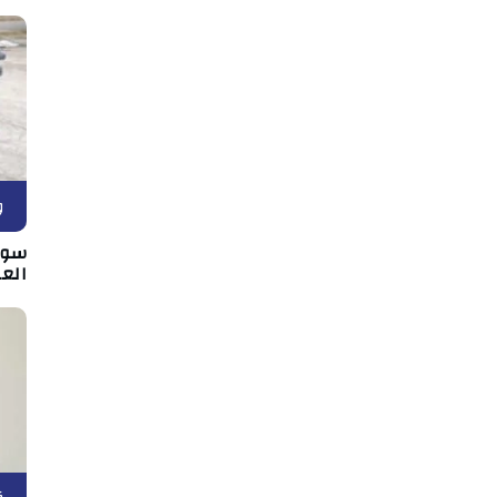
و
سوس
الع