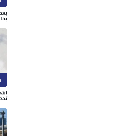
ق
بعد 
بحال
و
انتح
تحذي