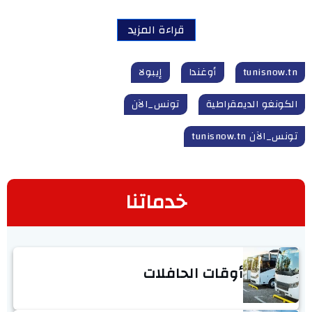
قراءة المزيد
tunisnow.tn
أوغندا
إيبولا
الكونغو الديمقراطية
تونس_الآن
تونس_الآن tunisnow.tn
خدماتنا
أوقات الحافلات