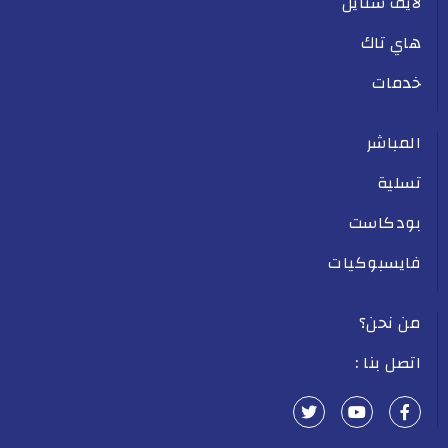
لايف ستايل
هاي تاك
خدمات
المباشر
تسلية
بودكاست
فايسبوكيات
من نحن؟
اتصل بنا :