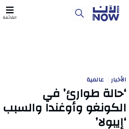
القائمة
الأخبار
عالمية
‘حالة طوارئ’ في
الكونغو وأوغندا والسبب
‘إيبولا’