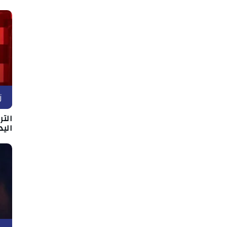
ز
التر
اليد