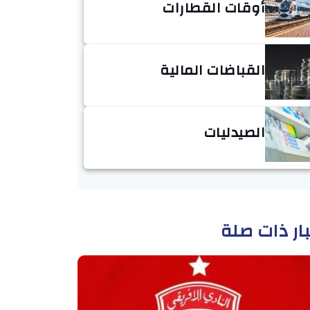
أوقات القطارات
القباضات المالية
الصيدليات
ار ذات صلة