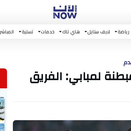
رياضة
لايف ستايل
هاي تاك
خدمات
تسلية
المباشر
دم
نة لمبابي: الفريق