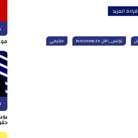
قراءة المزيد
ك
ن
تونس_الآن tunisnow.tn
حكيمي
موع
ا
يويف
حقو