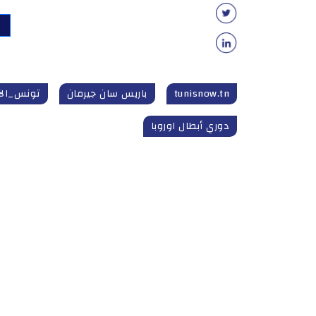
tunisnow.tn
باريس سان جيرمان
تونس_الآ
دوري أبطال اوروبا