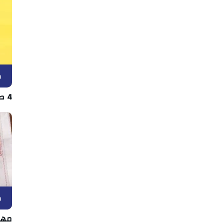
ك
4 صفقات دفعة واحدة في اتحاد بن قردان
ك
مها