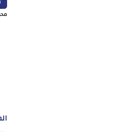
ا
محم
الم