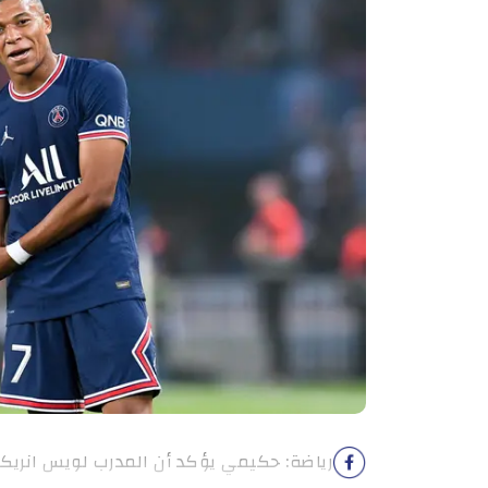
رياضة: حكيمي يؤكد أن المدرب لويس انريكي