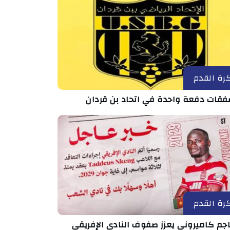
رة القدم
رة القدم
جم كاميروني يعزز صفوف النادي الإفريقي