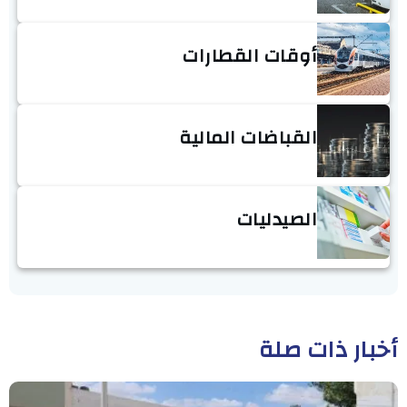
أوقات القطارات
القباضات المالية
الصيدليات
أخبار ذات صلة