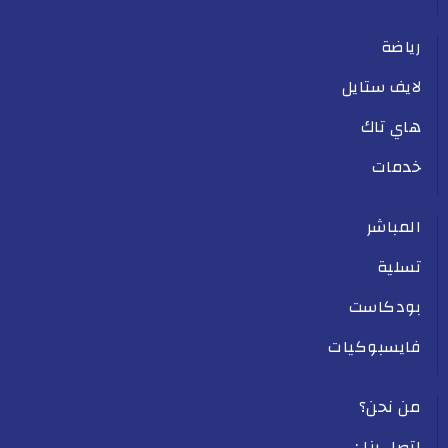
رياضة
لايف ستايل
هاي تاك
خدمات
المباشر
تسلية
بودكاست
فايسبوكيات
من نحن؟
اتصل بنا :