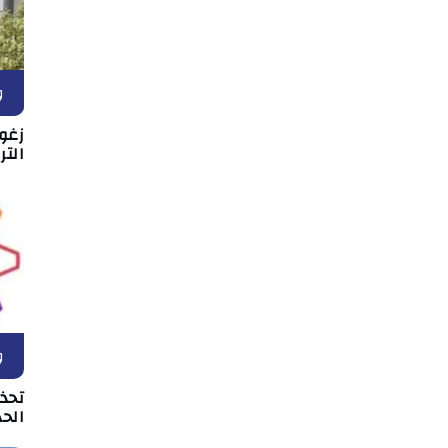
و
زغو
التر
و
تحذ
الحد