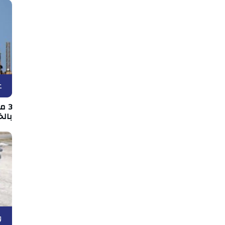
ع
3 
بالخ
و