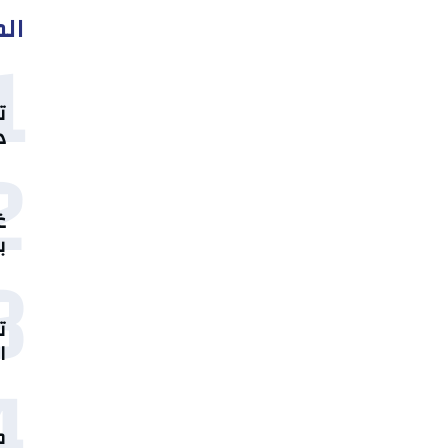
الم
1
ت
د
2
غ
ب
3
ت
ا
4