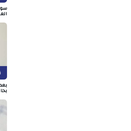
سوس
الع
ق
بعد 
بحال