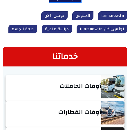
tunisnow.tn
الجلوس
تونس_الآن
تونس_الآن tunisnow.tn
دراسة علمية
صحة الجسم
خدماتنا
أوقات الحافلات
أوقات القطارات