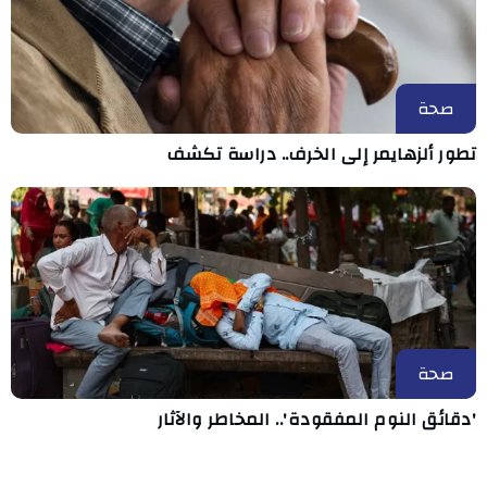
صحة
تطور ألزهايمر إلى الخرف.. دراسة تكشف
صحة
'دقائق النوم المفقودة'.. المخاطر والآثار