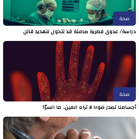
صحة
دراسة/ عدوى فطرية صامتة قد تتحول لتهديد قاتل
صحة
أجسامنا تصدر ضوءا لا تراه العين.. ما السرّ؟