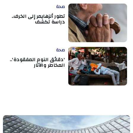
صحة
تطور ألزهايمر إلى الخرف..
دراسة تكشف
صحة
'دقائق النوم المفقودة'..
المخاطر والآثار