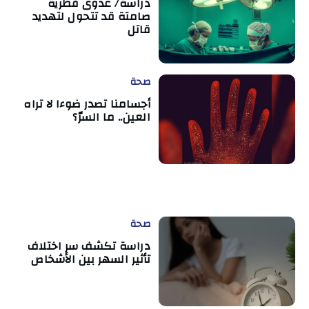
دراسة/ عدوى فطرية
صامتة قد تتحول لتهديد
قاتل
صحة
أجسامنا تصدر ضوءا لا تراه
العين.. ما السرّ؟
صحة
دراسة تكشف سر اختلاف
تأثير السهر بين الأشخاص