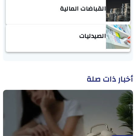
القباضات المالية
الصيدليات
أخبار ذات صلة