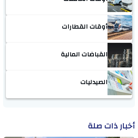
أوقات القطارات
القباضات المالية
الصيدليات
أخبار ذات صلة