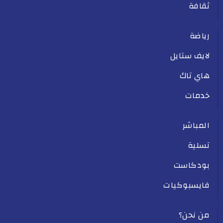
ثقافة
رياضة
لايف ستايل
هاي تاك
خدمات
المباشر
تسلية
بودكاست
فايسبوكيات
من نحن؟