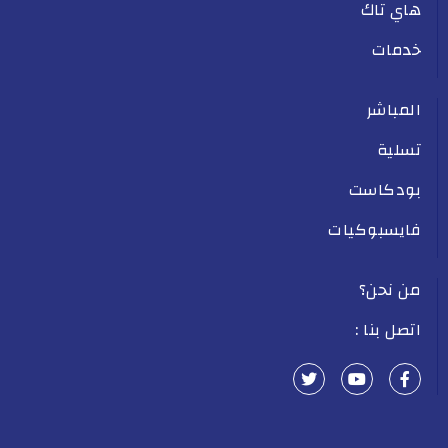
هاي تاك
خدمات
المباشر
تسلية
بودكاست
فايسبوكيات
من نحن؟
اتصل بنا :