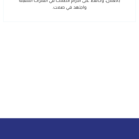
بالعمل، وحافظ على التزام الصمت في الفترات المقبلة
واجتهد في صمت.