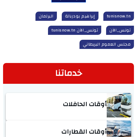
tunisnow.tn
إبراهيم بودربالة
البرلمان
تونس_الآن
تونس_الآن tunisnow.tn
مجلس العموم البريطاني
خدماتنا
أوقات الحافلات
أوقات القطارات