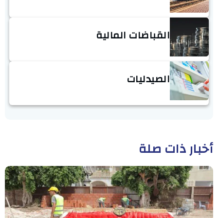
القباضات المالية
الصيدليات
أخبار ذات صلة