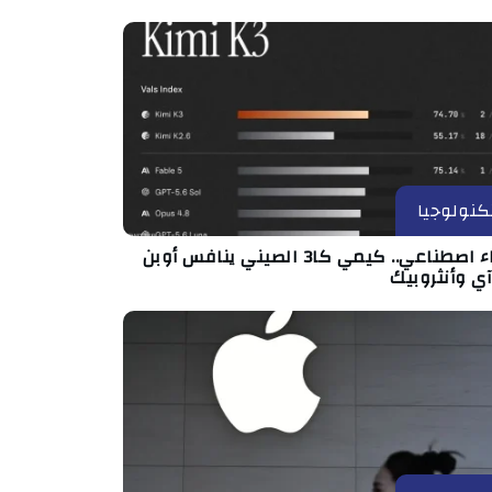
كنولوجيا
ذكاء اصطناعي.. كيمي كا3 الصيني ينافس أوبن
آي وأنثروبيك