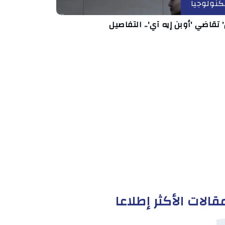
كنولوجيا
' تقاضي 'أوبن إيه آي'.. التفاصيل
قالات الأكثر إطلاعا