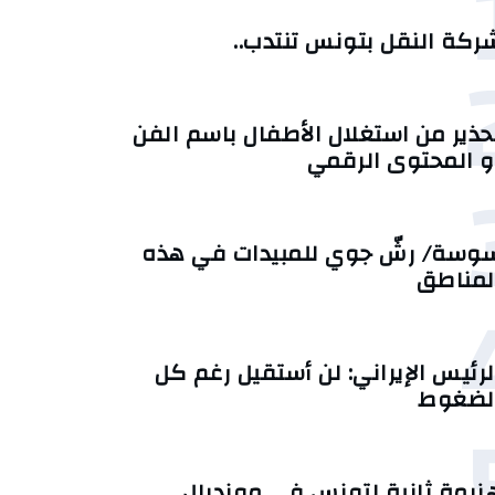
ركة النقل بتونس تنتدب..
حذير من استغلال الأطفال باسم الفن
و المحتوى الرقمي
وسة/ رشّ جوي للمبيدات في هذه
لمناطق
لرئيس الإيراني: لن أستقيل رغم كل
لضغوط
زيمة ثانية لتونس في مونديال