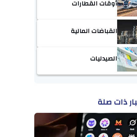
أوقات القطارات
القباضات المالية
الصيدليات
ار ذات صلة