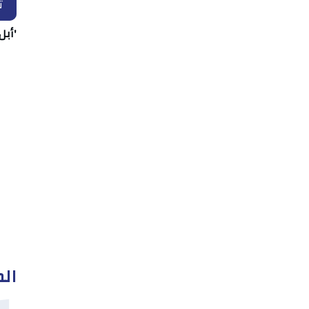
ت
'أبل
الم