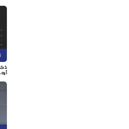
ت
أيه.