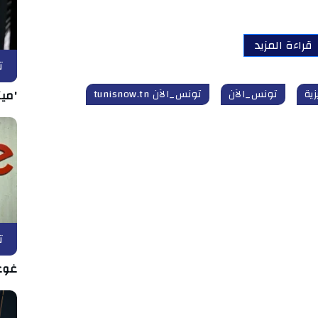
قراءة المزيد
ت
زية
تونس_الآن
تونس_الآن tunisnow.tn
'ميت
ت
غوغ