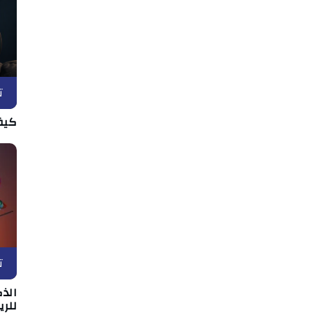
ت
كيف
ت
الذك
للري