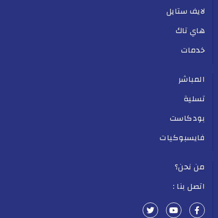
لايف ستايل
هاي تاك
خدمات
المباشر
تسلية
بودكاست
فايسبوكيات
من نحن؟
اتصل بنا :