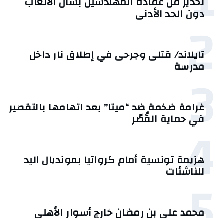
1
تحذير من عمادة المهندسين بشأن الأتعاب
دون الحد الأدنى
2
تايلاند/ قتلى وجرحى في إطلاق نار داخل
مدرسة
3
غرامة ضخمة ضد “ميتا” بعد اتهامها بالتقصير
في حماية القُصّر
4
هزيمة تونسية أمام كرواتيا بمونديال اليد
للناشئات
5
محمد علي بن رمضان خارج أسوار الأهلي