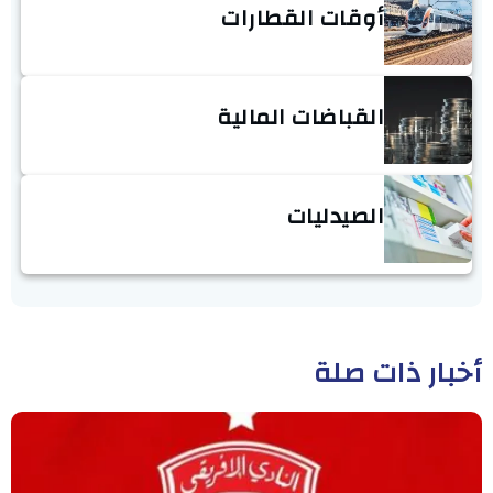
أوقات القطارات
القباضات المالية
الصيدليات
أخبار ذات صلة