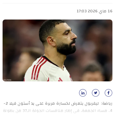
16 ماي 2026 17:03
رياضة: ليفربول يتعرض لخسارة مريرة على يد أستون فيلا 2-
4، مساء الجمعة، في إطار منافسات الجولة الـ37 من بطولة