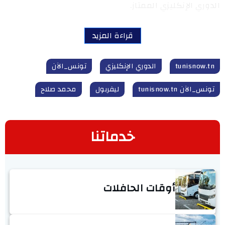
الدوري الإنكليزي الممتاز.
قراءة المزيد
tunisnow.tn
الدوري الإنكليزي
تونس_الآن
تونس_الآن tunisnow.tn
ليفربول
محمد صلاح
خدماتنا
أوقات الحافلات