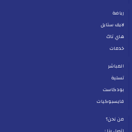
رياضة
لايف ستايل
هاي تاك
خدمات
المباشر
تسلية
بودكاست
فايسبوكيات
من نحن؟
اتصل بنا :