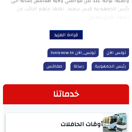
وطنية: توجه عدد من مواطني ولاية صفاقس رسالة الى
رئيس الجمهورية قيس سعيد ، نقلها عنهم النائب عن
الجهة طارق مهدي.
قراءة المزيد
تونس الآن
تونس_الآن tunisnow.tn
رئيس الجمهورية
رسالة
صفاقس
خدماتنا
أوقات الحافلات