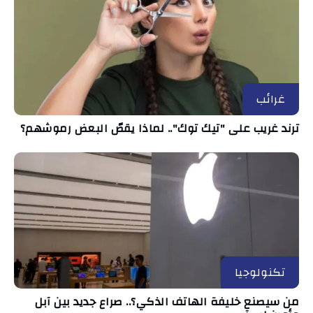
غرائب
ترند غريب على "تيك توك".. لماذا يقصّ البعض رموشهم؟
تكنولوجيا
من سيصنع خليفة الهاتف الذكي؟.. صراع جديد بين آبل