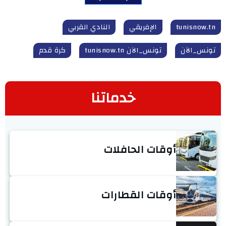
tunisnow.tn
الإفريقي
النادي القربي
تونس_الآن
تونس_الآن tunisnow.tn
كرة قدم
خدماتنا
أوقات الحافلات
أوقات القطارات