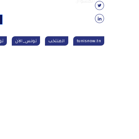
المشوار.
tunisnow.tn
المنتخب
تونس_الآن
تونس