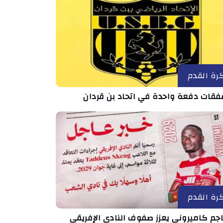
رة القدم
رة القدم
جم كاميروني يعزز صفوف النادي الإفريقي