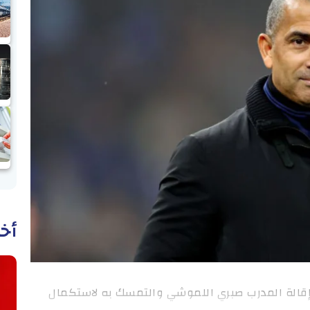
أخب
إقالة المدرب صبري اللموشي والتمسك به لاستكمال