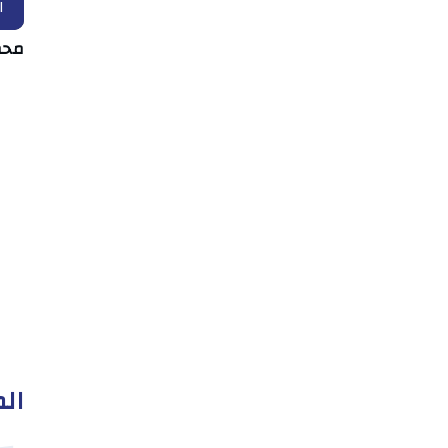
ا
محم
الم