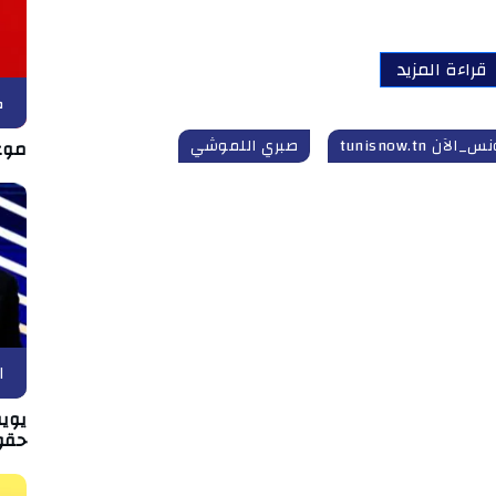
قراءة المزيد
ك
_الآن tunisnow.tn
صبري اللموشي
موع
ا
يويف
حقو