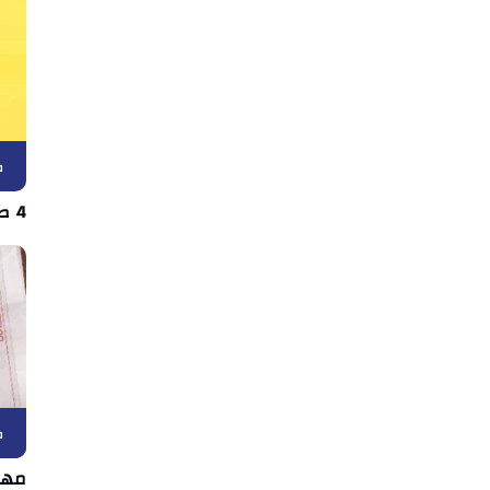
ك
4 صفقات دفعة واحدة في اتحاد بن قردان
ك
مها