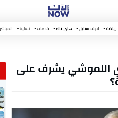
رياضة
لايف ستايل
هاي تاك
خدمات
تسلية
المباشر
بري اللموشي يشرف على
؟