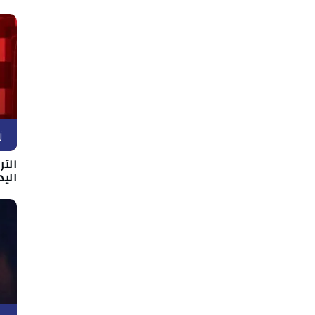
ز
التر
اليد