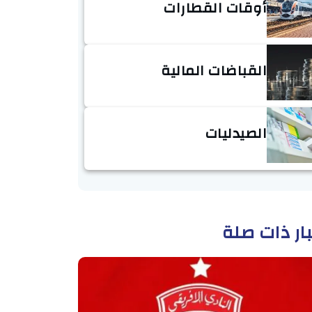
أوقات القطارات
القباضات المالية
الصيدليات
ار ذات صلة