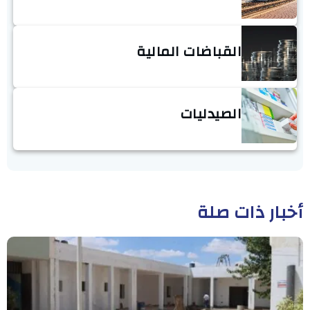
القباضات المالية
الصيدليات
أخبار ذات صلة