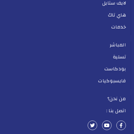
لايف ستايل
هاي تاك
خدمات
المباشر
تسلية
بودكاست
فايسبوكيات
من نحن؟
اتصل بنا :