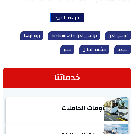
قراءة المزيد
تونس الآن
تونس_الآن tunisnow.tn
روح ابنها
سيدة
كشف القاتل
مصر
خدماتنا
أوقات الحافلات