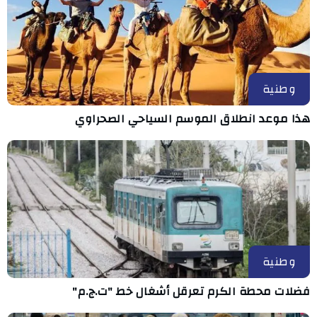
وطنية
هذا موعد انطلاق الموسم السياحي الصحراوي
وطنية
فضلات محطة الكرم تعرقل أشغال خط "ت.ج.م"