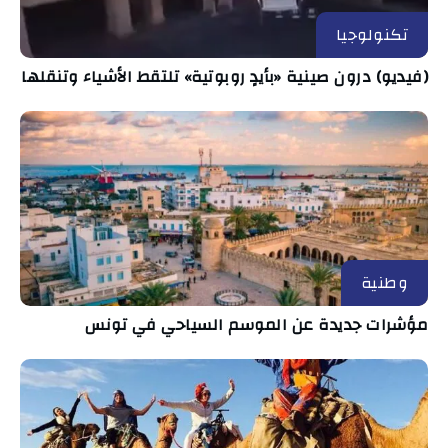
تكنولوجيا
(فيديو) درون صينية «بأيدٍ روبوتية» تلتقط الأشياء وتنقلها
وطنية
مؤشرات جديدة عن الموسم السياحي في تونس