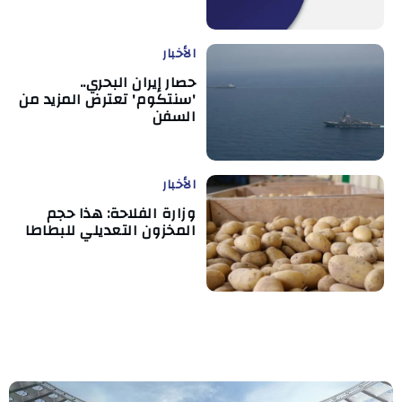
الأخبار
حصار إيران البحري..
'سنتكوم' تعترض المزيد من
السفن
الأخبار
وزارة الفلاحة: هذا حجم
المخزون التعديلي للبطاطا