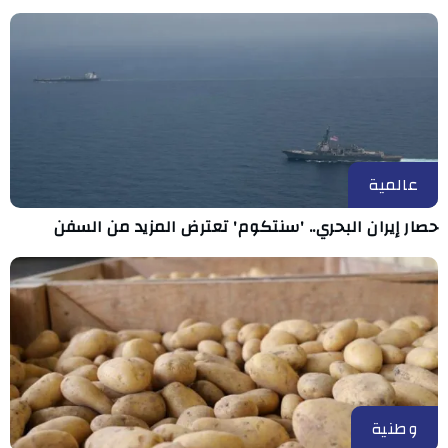
عالمية
حصار إيران البحري.. 'سنتكوم' تعترض المزيد من السفن
وطنية