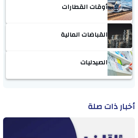
أوقات القطارات
القباضات المالية
الصيدليات
أخبار ذات صلة