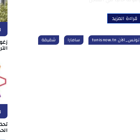
قراءة المزيد
و
تونس_الآن tunisnow.tn
سامارا
شقيقة
زغو
التر
و
تحذ
الحد