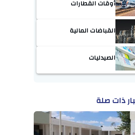
أوقات القطارات
القباضات المالية
الصيدليات
ار ذات صلة