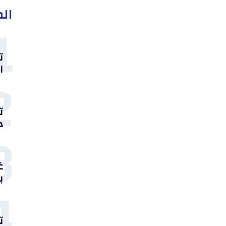
الم
1
ت
ا
2
ت
د
3
غ
ب
4
ت