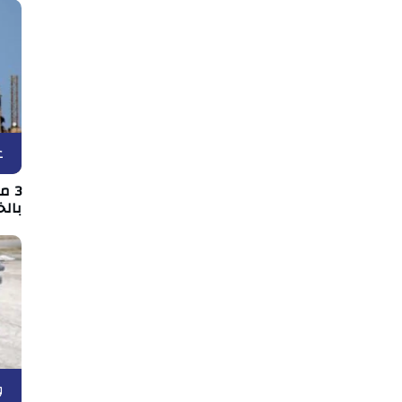
ع
3 
بالخ
و