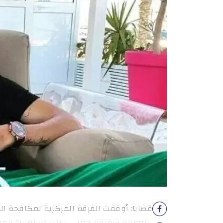
قضايا: أوقفت الفرقة المركزية لمكافحة الم
بالعوينة شقيقة مغني الراب "سامارا" الم