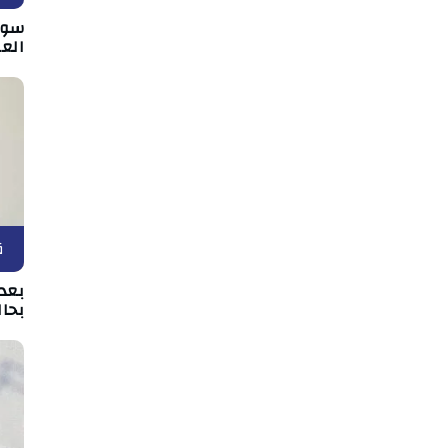
سوس
الع
ق
بعد 
بحال