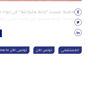
وطنية: تسببت "لدغة وشواشة" في إيواء شاب
التابعة لولاية سوسة، في قسم الكلى با
المستشفى
تونس الآن
تونس_الآن tunisnow.tn