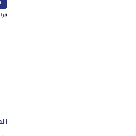
و
قرار
الم