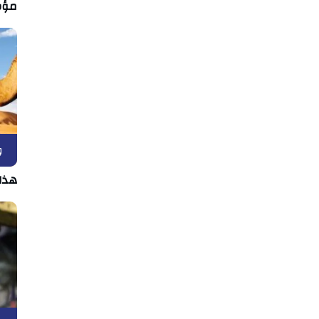
مؤش
و
هذا