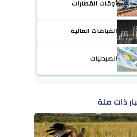
أوقات القطارات
القباضات المالية
الصيدليات
ار ذات صلة