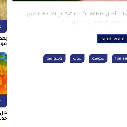
، أصيل منطقة "بئر المليّح" من القلعة الكبرى
لمستشفى الجامعي سهلول.
ع
بعد 
قراءة المزيد
موط
سوسة
شاب
وشواشة
ع
هل د
حدي