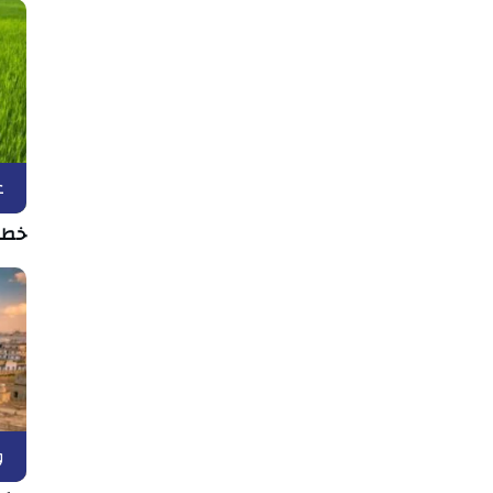
ع
خطر 
و