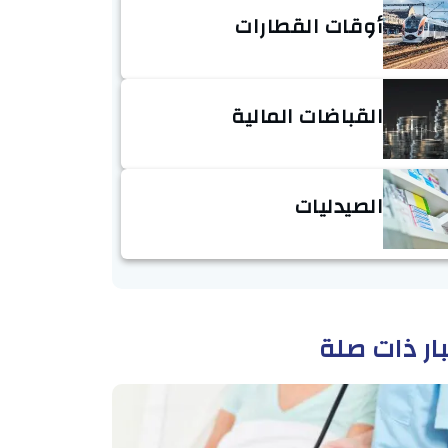
أوقات القطارات
القباضات المالية
الصيدليات
ار ذات صلة