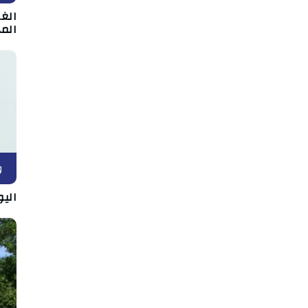
الغر
المد
و
اليو