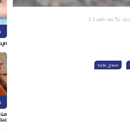
، جدّ بعد ظهر […]
و
الإد
سيدي بوزيد
و
علف