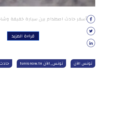
أسفر حادث اصطدام بين سيارة خفيفة وشاحنة
قراءة المزيد
تونس الآن
تونس_الآن tunisnow.tn
حادث