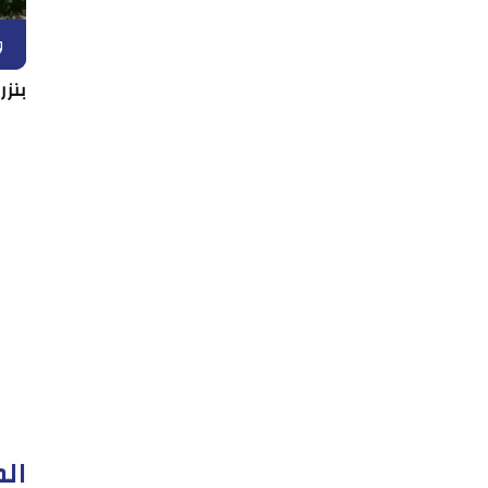
و
بنزر
الم