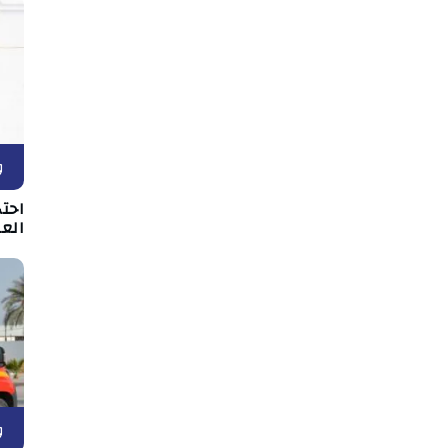
و
احت
الع
و