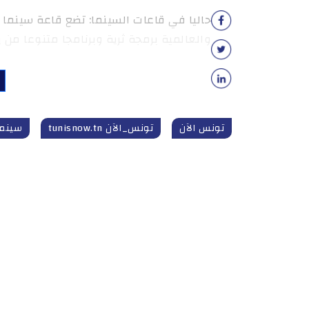
حاليا في قاعات السينما: تضع قاعة سينما 
والعالمية برمجة ثرية وبرنامجا متنوعا من يوم 12 الى 18 فيفري
تونس الآن
تونس_الآن tunisnow.tn
سينما