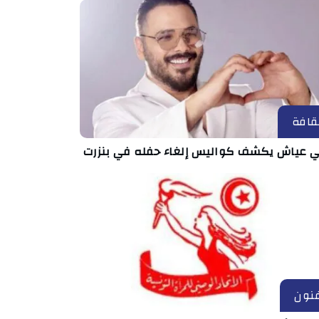
قافة
ي عياش يكشف كواليس إلغاء حفله في بنزرت
نون