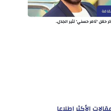
قافة
ر حفل 'تامر حسني' تثير الجدل..
قالات الأكثر إطلاعا