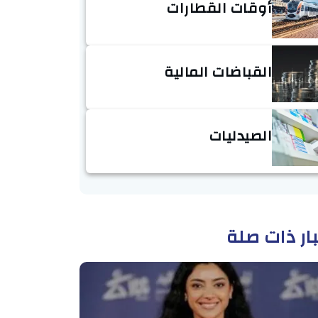
أوقات القطارات
القباضات المالية
الصيدليات
ار ذات صلة