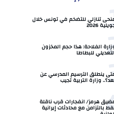
منحى تنازلي ‎للتضخم في تونس خلال
يلية 2026‎
زارة الفلاحة: هذا حجم المخزون
لتعديلي للبطاطا
تى ينطلق الترسيم المدرسي عن
عد؟.. وزارة التربية تجيب
ضيق هرمز/ انفجارات قرب ناقلة
فط بالتزامن مع محادثات إيرانية
ُمانية