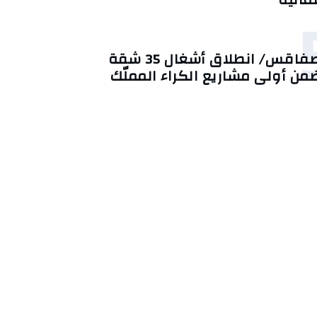
صفاقس/ انطلاق أشغال 35 شقة
من أولى مشاريع الكراء المملّك