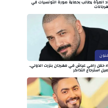
د المرأة يطالب بحماية صورة التونسيات في
هرجانات
نون
اء حفل رامي عياش في مهرجان بنزرت الدولي..
يل استرجاع التذاكر