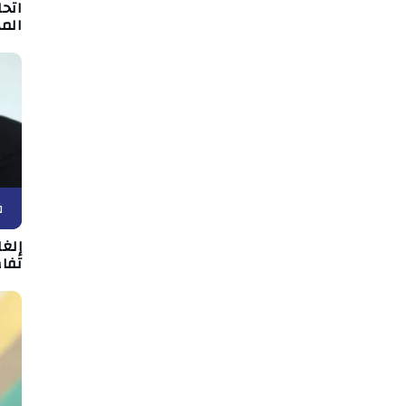
اتحا
الم
ف
إلغ
تفاص