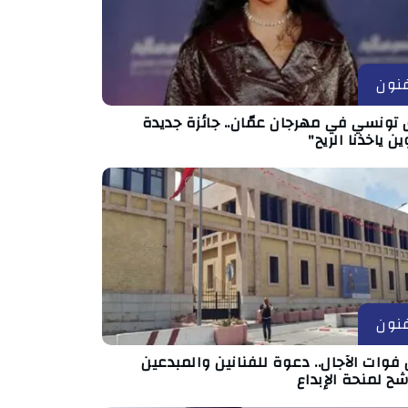
نون
 تونسي في مهرجان عمّان.. جائزة جديدة
ين ياخذنا الريح"
نون
فوات الآجال.. دعوة للفنانين والمبدعين
شح لمنحة الإبداع