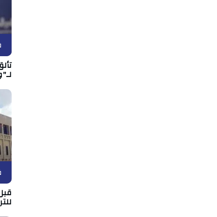
ف
تألق
لـ"و
ف
قبل 
للتر