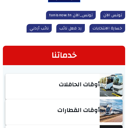
تونس الآن
تونس_الآن tunisnow.tn
خسارة الانتخابات
رد فعل نائب
نائب أردني
خدماتنا
أوقات الحافلات
أوقات القطارات