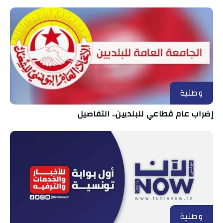
وطنية
إضراب عام قطاعي للبلديين.. التفاصيل
وطنية