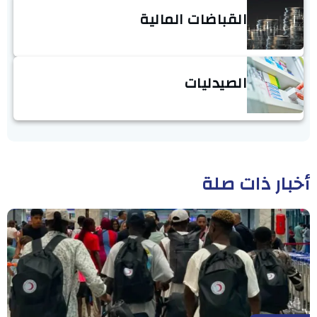
القباضات المالية
الصيدليات
أخبار ذات صلة