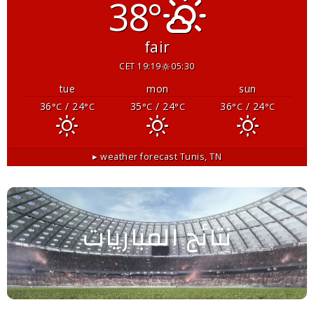
38°
fair
19:19 CET
05:30
tue
mon
sun
36
/ 24
35
/ 24
36
/ 24
°C
°C
°C
°C
°C
°C
weather forecast ▸
Tunis, TN
نتائج المباريات