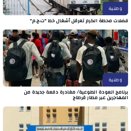
وطنية
فضلات محطة الكرم تعرقل أشغال خط "ت.ج.م"
وطنية
برنامج العودة الطوعية/ مغادرة دفعة جديدة من
المهاجرين عبر مطار قرطاج