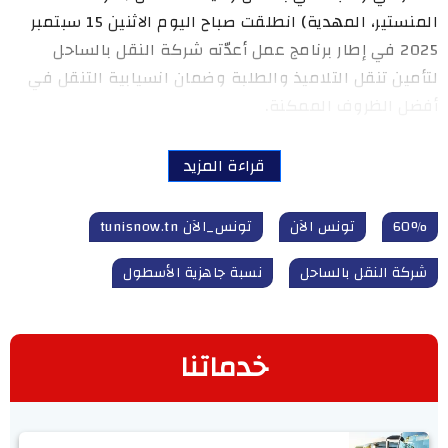
المنستير، المهدية) انطلقت صباح اليوم الاثنين 15 سبتمبر
2025 في إطار برنامج عمل أعدّته شركة النقل بالساحل
لتأمين تنقل التلاميذ والطلبة وضمان انسيابية التنقل في
أفضل الظروف الممكنة.
قراءة المزيد
60%
تونس الآن
تونس_الآن tunisnow.tn
شركة النقل بالساحل
نسبة جاهزية الأسطول
خدماتنا