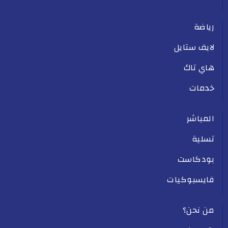
رياضة
لايف ستايل
هاي تاك
خدمات
المباشر
تسلية
بودكاست
فايسبوكيات
من نحن؟