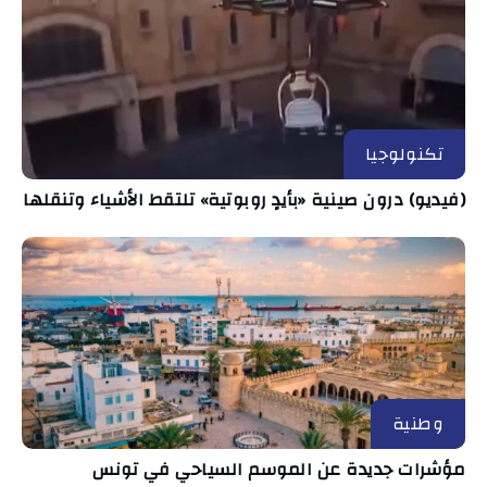
تكنولوجيا
(فيديو) درون صينية «بأيدٍ روبوتية» تلتقط الأشياء وتنقلها
وطنية
مؤشرات جديدة عن الموسم السياحي في تونس